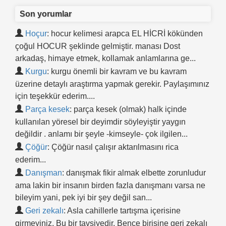
Son yorumlar
Hoçur
: hocur kelimesi arapca EL HİCRİ kökünden
çoğul HOCUR şeklinde gelmiştir. manası Dost
arkadaş, himaye etmek, kollamak anlamlarına ge...
Kurgu
: kurgu önemli bir kavram ve bu kavram
üzerine detaylı araştırma yapmak gerekir. Paylaşımınız
için teşekkür ederim....
Parça kesek
: parça kesek (olmak) halk içinde
kullanılan yöresel bir deyimdir söyleyiştir yaygın
değildir . anlamı bir şeyle -kimseyle- çok ilgilen...
Çöğür
: Çöğür nasıl çalışır aktarılmasını rica
ederim...
Danışman
: danışmak fikir almak elbette zorunludur
ama lakin bir insanın birden fazla danışmanı varsa ne
bileyim yani, pek iyi bir şey değil san...
Geri zekalı
: Asla cahillerle tartışma içerisine
girmeyiniz. Bu bir tavsiyedir. Bence birisine geri zekalı