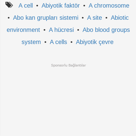
A cell
•
Abiyotik faktör
•
A chromosome
•
Abo kan grupları sistemi
•
A site
•
Abiotic
environment
•
A hücresi
•
Abo blood groups
system
•
A cells
•
Abiyotik çevre