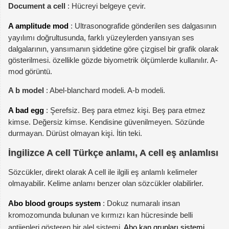
Document a cell
: Hücreyi belgeye çevir.
A amplitude mod
: Ultrasonografide gönderilen ses dalgasının
yayılımı doğrultusunda, farklı yüzeylerden yansıyan ses
dalgalarının, yansımanın şiddetine göre çizgisel bir grafik olarak
gösterilmesi. özellikle gözde biyometrik ölçümlerde kullanılır. A-
mod görüntü.
A b model
: Abel-blanchard modeli. A-b modeli.
A bad egg
: Şerefsiz. Beş para etmez kişi. Beş para etmez
kimse. Değersiz kimse. Kendisine güvenilmeyen. Sözünde
durmayan. Dürüst olmayan kişi. İtin teki.
İngilizce A cell Türkçe anlamı, A cell eş anlamlısı
Sözcükler, direkt olarak A cell ile ilgili eş anlamlı kelimeler
olmayabilir. Kelime anlamı benzer olan sözcükler olabilirler.
Abo blood groups system
: Dokuz numaralı insan
kromozomunda bulunan ve kırmızı kan hücresinde belli
antijenleri gösteren bir alel sistemi.
Abo kan grupları sistemi
.