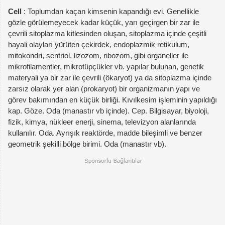
Cell
: Toplumdan kaçan kimsenin kapandığı evi. Genellikle
gözle görülemeyecek kadar küçük, yarı geçirgen bir zar ile
çevrili sitoplazma kitlesinden oluşan, sitoplazma içinde çeşitli
hayali olayları yürüten çekirdek, endoplazmik retikulum,
mitokondri, sentriol, lizozom, ribozom, gibi organeller ile
mikrofilamentler, mikrotüpçükler vb. yapılar bulunan, genetik
materyali ya bir zar ile çevrili (ökaryot) ya da sitoplazma içinde
zarsız olarak yer alan (prokaryot) bir organizmanın yapı ve
görev bakımından en küçük birliği. Kıvılkesim işleminin yapıldığı
kap. Göze. Oda (manastır vb içinde). Cep. Bilgisayar, biyoloji,
fizik, kimya, nükleer enerji, sinema, televizyon alanlarında
kullanılır. Oda. Ayrışık reaktörde, madde bileşimli ve benzer
geometrik şekilli bölge birimi. Oda (manastır vb).