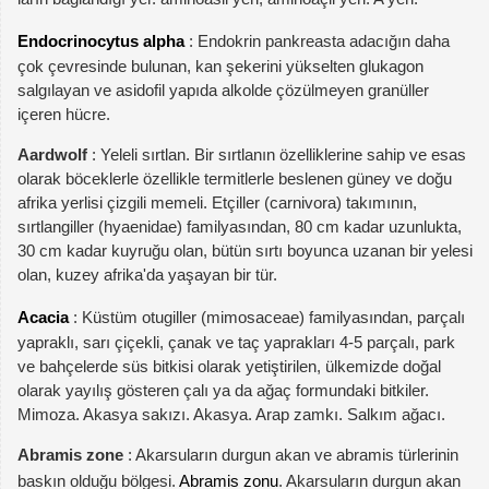
Endocrinocytus alpha
: Endokrin pankreasta adacığın daha
çok çevresinde bulunan, kan şekerini yükselten glukagon
salgılayan ve asidofil yapıda alkolde çözülmeyen granüller
içeren hücre.
Aardwolf
: Yeleli sırtlan. Bir sırtlanın özelliklerine sahip ve esas
olarak böceklerle özellikle termitlerle beslenen güney ve doğu
afrika yerlisi çizgili memeli. Etçiller (carnivora) takımının,
sırtlangiller (hyaenidae) familyasından, 80 cm kadar uzunlukta,
30 cm kadar kuyruğu olan, bütün sırtı boyunca uzanan bir yelesi
olan, kuzey afrika'da yaşayan bir tür.
Acacia
: Küstüm otugiller (mimosaceae) familyasından, parçalı
yapraklı, sarı çiçekli, çanak ve taç yaprakları 4-5 parçalı, park
ve bahçelerde süs bitkisi olarak yetiştirilen, ülkemizde doğal
olarak yayılış gösteren çalı ya da ağaç formundaki bitkiler.
Mimoza. Akasya sakızı. Akasya. Arap zamkı. Salkım ağacı.
Abramis zone
: Akarsuların durgun akan ve abramis türlerinin
baskın olduğu bölgesi.
Abramis zonu
. Akarsuların durgun akan