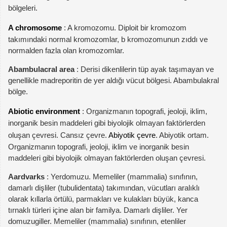
bölgeleri.
A chromosome
: A kromozomu. Diploit bir kromozom
takımındaki normal kromozomlar, b kromozomunun zıddı ve
normalden fazla olan kromozomlar.
Abambulacral area
: Derisi dikenlilerin tüp ayak taşımayan ve
genellikle madreporitin de yer aldığı vücut bölgesi. Abambulakral
bölge.
Abiotic environment
: Organizmanın topografi, jeoloji, iklim,
inorganik besin maddeleri gibi biyolojik olmayan faktörlerden
oluşan çevresi. Cansız çevre.
Abiyotik çevre
. Abiyotik ortam.
Organizmanın topografi, jeoloji, iklim ve inorganik besin
maddeleri gibi biyolojik olmayan faktörlerden oluşan çevresi.
Aardvarks
: Yerdomuzu. Memeliler (mammalia) sınıfının,
damarlı dişliler (tubulidentata) takımından, vücutları aralıklı
olarak kıllarla örtülü, parmakları ve kulakları büyük, kanca
tırnaklı türleri içine alan bir familya. Damarlı dişliler. Yer
domuzugiller. Memeliler (mammalia) sınıfının, etenliler