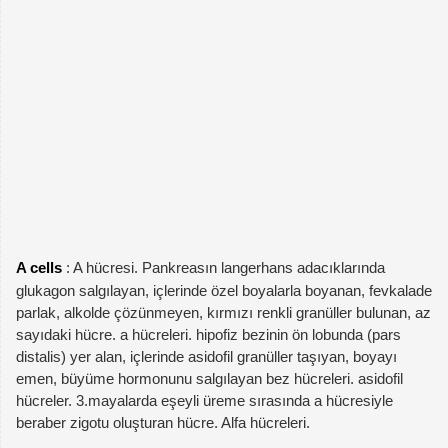
A cells
: A hücresi. Pankreasın langerhans adacıklarında
glukagon salgılayan, içlerinde özel boyalarla boyanan, fevkalade
parlak, alkolde çözünmeyen, kırmızı renkli granüller bulunan, az
sayıdaki hücre. a hücreleri. hipofiz bezinin ön lobunda (pars
distalis) yer alan, içlerinde asidofil granüller taşıyan, boyayı
emen, büyüme hormonunu salgılayan bez hücreleri. asidofil
hücreler. 3.mayalarda eşeyli üreme sırasında a hücresiyle
beraber zigotu oluşturan hücre. Alfa hücreleri.