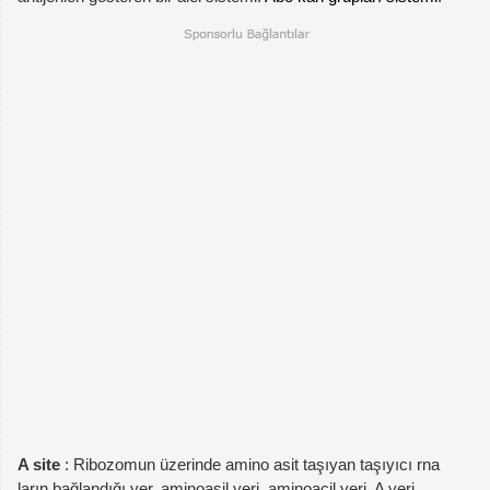
A site
: Ribozomun üzerinde amino asit taşıyan taşıyıcı rna
ların bağlandığı yer. aminoasil yeri, aminoaçil yeri. A yeri.