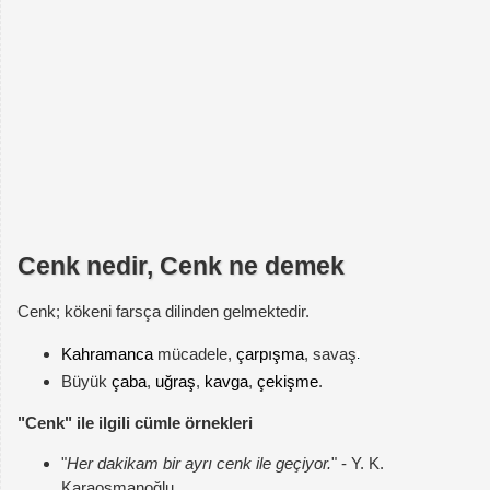
Cenk nedir, Cenk ne demek
Cenk; kökeni farsça dilinden gelmektedir.
Kahramanca
mücadele,
çarpışma
, savaş
Büyük
çaba
,
uğraş
,
kavga
,
çekişme
.
"Cenk" ile ilgili cümle örnekleri
"
Her dakikam bir ayrı cenk ile geçiyor.
" - Y. K.
Karaosmanoğlu