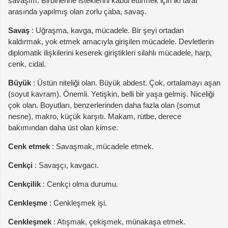
savaşım. Birbirlerine isteklerini kabul ettirmek için iki taraf
arasında yapılmış olan zorlu çaba, savaş.
Savaş
: Uğraşma, kavga, mücadele. Bir şeyi ortadan
kaldırmak, yok etmek amacıyla girişilen mücadele. Devletlerin
diplomatik ilişkilerini keserek giriştikleri silahlı mücadele, harp,
cenk, cidal.
Büyük
: Üstün niteliği olan. Büyük abdest. Çok, ortalamayı aşan
(soyut kavram). Önemli. Yetişkin, belli bir yaşa gelmiş. Niceliği
çok olan. Boyutları, benzerlerinden daha fazla olan (somut
nesne), makro, küçük karşıtı. Makam, rütbe, derece
bakımından daha üst olan kimse.
Cenk etmek
: Savaşmak, mücadele etmek.
Cenkçi
: Savaşçı, kavgacı.
Cenkçilik
: Cenkçi olma durumu.
Cenkleşme
: Cenkleşmek işi.
Cenkleşmek
: Atışmak, çekişmek, münakaşa etmek.