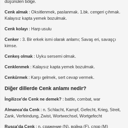
düşünülen bölge.
Cenk almak
: Oksitlenmek, paslanmak. 1.bk. cengeri çıhmak.
Kalaysız kapta yemek bozulmak.
Cenk kolayı
: Harp usulu
Cenker
: 3. Bir erkek ismi olarak anlamı; Savaş eri, savaşçı
kimse.
Cenkeş olmak
: Uyku sersemi olmak.
Cenklenmek
: Kalaysız kapta yemek bozulmak.
Cenkürmek
: Karşı gelmek, sert cevap vermek.
Diğer dillerde Cenk anlamı nedir?
İngilizce'de Cenk ne demek?
: battle, combat, war
Almanca'da Cenk
: n. Schlacht, Kampf, Gefecht, Krieg, Streit,
Zank, Verfeindung, Zwist, Wortwechsel, Wortgefecht
Rusça'da Cenk
: n. сражение (N), война (F), спор (M)