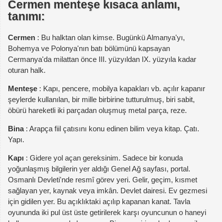
Cermen menteşe kısaca anlamı,
tanımı:
Cermen
: Bu halktan olan kimse. Bugünkü Almanya'yı,
Bohemya ve Polonya'nın batı bölümünü kapsayan
Cermanya'da milattan önce III. yüzyıldan IX. yüzyıla kadar
oturan halk.
Menteşe
: Kapı, pencere, mobilya kapakları vb. açılır kapanır
şeylerde kullanılan, bir mille birbirine tutturulmuş, biri sabit,
öbürü hareketli iki parçadan oluşmuş metal parça, reze.
Bina
: Arapça fiil çatısını konu edinen bilim veya kitap. Çatı.
Yapı.
Kapı
: Gidere yol açan gereksinim. Sadece bir konuda
yoğunlaşmış bilgilerin yer aldığı Genel Ağ sayfası, portal.
Osmanlı Devleti'nde resmî görev yeri. Gelir, geçim, kısmet
sağlayan yer, kaynak veya imkân. Devlet dairesi. Ev gezmesi
için gidilen yer. Bu açıklıktaki açılıp kapanan kanat. Tavla
oyununda iki pul üst üste getirilerek karşı oyuncunun o haneyi