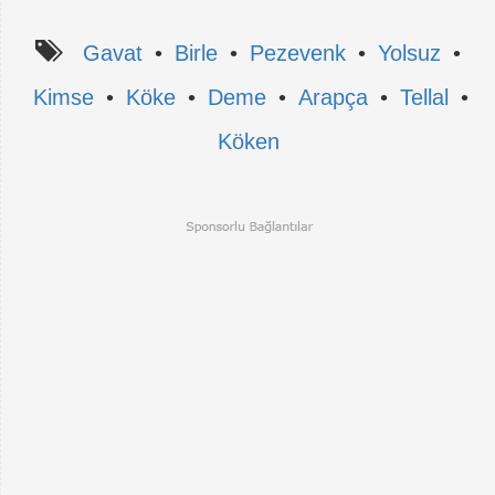
Gavat
•
Birle
•
Pezevenk
•
Yolsuz
•
Kimse
•
Köke
•
Deme
•
Arapça
•
Tellal
•
Köken