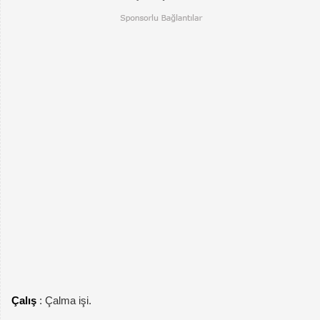
Çalış
: Çalma işi.