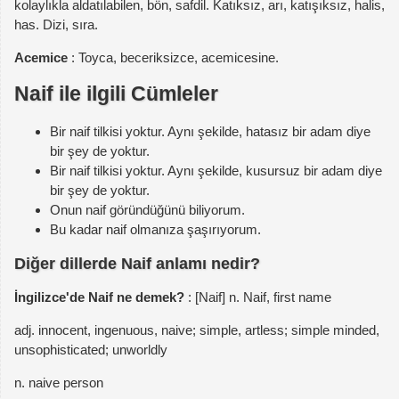
kolaylıkla aldatılabilen, bön, safdil. Katıksız, arı, katışıksız, halis,
has. Dizi, sıra.
Acemice
: Toyca, beceriksizce, acemicesine.
Naif ile ilgili Cümleler
Bir naif tilkisi yoktur. Aynı şekilde, hatasız bir adam diye
bir şey de yoktur.
Bir naif tilkisi yoktur. Aynı şekilde, kusursuz bir adam diye
bir şey de yoktur.
Onun naif göründüğünü biliyorum.
Bu kadar naif olmanıza şaşırıyorum.
Diğer dillerde Naif anlamı nedir?
İngilizce'de Naif ne demek?
: [Naif] n. Naif, first name
adj. innocent, ingenuous, naive; simple, artless; simple minded,
unsophisticated; unworldly
n. naive person