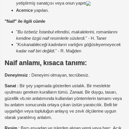
yetiştirmiş sanatçısı veya onun yapıtı
Acemice
yapılan.
"Naif" ile ilgili cümle
"
Bu özbeöz İstanbul efendisi, makalelerini, romanlarını
kendine özgü naif resimlerle süslerdi.
" - H. Taner
"
Kıskanabileceği kadınların varlığını göğüsleyemeyecek
kadar naif biri değildi.
" - R. Mağden
Naif anlamı, kısaca tanımı:
Deneyimsiz
: Deneyimi olmayan, tecrübesiz.
Sanat
: Bir şey yapmada gösterilen ustalık. Bir meslekte
uyulması gereken kuralların tümü. Zanaat. Bir duygu, tasarı,
güzellik vb.nin anlatımında kullanılan yöntemlerin tamamı veya
bu anlatım sonucunda ortaya çıkan üstün yaratıcılık. Belli bir
uygarlığın veya topluluğun anlayış ve zevk ölçülerine uygun
olarak yaratılmış anlatım.
Resim
: Bazı eşyadan ve işlerden alınan vergi veya harç. Açık