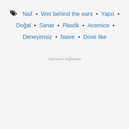
Naif
•
Wet behind the ears
•
Yapıt
•
Doğal
•
Sanat
•
Plastik
•
Acemice
•
Deneyimsiz
•
Naive
•
Dove like