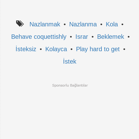
Nazlanmak
•
Nazlanma
•
Kola
•
Behave coquettishly
•
Israr
•
Beklemek
•
İsteksiz
•
Kolayca
•
Play hard to get
•
İstek