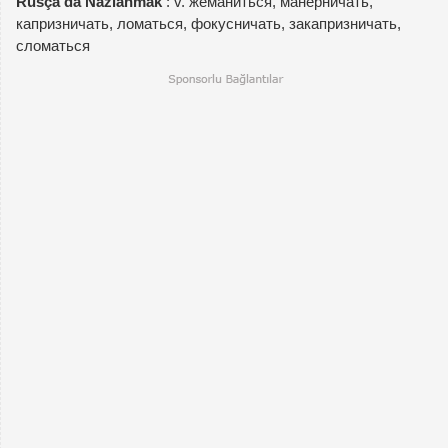
Rusça'da Nazlanmak
: v. жеманиться, манерничать,
капризничать, ломаться, фокусничать, закапризничать,
сломаться