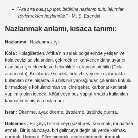
"
Ara sıra buluşup içer, birbirine nazlanıp türlü lakırtılar
söylemekten hoşlanırlar.
" - M. Ş. Esendal
Nazlanmak anlamı, kısaca tanımı:
Nazlanma
: Nazlanmak işi.
Kola
: Kolagillerden, Afrika'nın sıcak bölgelerinde yetişen ve
kola cevizi adıyla anılan, çekirdekleri kahveden daha uyarıcı
olan bazı içeceklerde ve hekimlikte kullanılan bir bitki (Cola
acuminata). Kolalama. Gömlek, örtü vb. şeyleri kolalamakta
kullanılan özel nişasta. Bu bitkinin yaprağından çıkarılan kokulu
bir maddeyle kokulandırılan ve içine şeker, karbonat katılarak
yapılmış olan içecek. Kâğıt veya bez yapıştırmakta kullanılan
kaynatılmış nişasta bulamacı.
Israr
: Direnme, ayak direme, üsteleme, üstünde durma.
Beklemek
: Bir şeyi, bir kimseyi gözetmek, korumak, muhafaza
etmek. Bir iş oluncaya, biri gelinceye değin bir yerde kalmak,
durmak. Ummak. Süre tanımak, acele etmemek. Aramak,