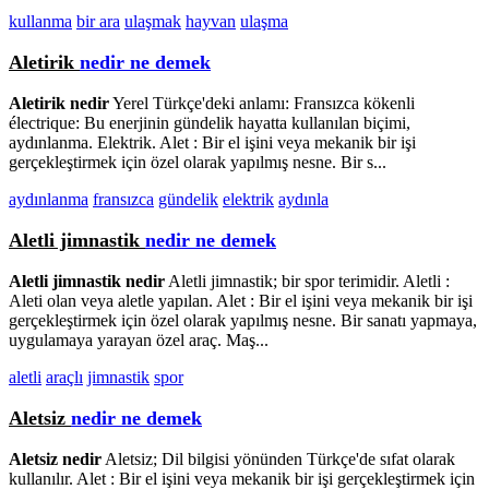
kullanma
bir ara
ulaşmak
hayvan
ulaşma
Aletirik
nedir ne demek
Aletirik nedir
Yerel Türkçe'deki anlamı: Fransızca kökenli
électrique: Bu enerjinin gündelik hayatta kullanılan biçimi,
aydınlanma. Elektrik. Alet : Bir el işini veya mekanik bir işi
gerçekleştirmek için özel olarak yapılmış nesne. Bir s...
aydınlanma
fransızca
gündelik
elektrik
aydınla
Aletli jimnastik
nedir ne demek
Aletli jimnastik nedir
Aletli jimnastik; bir spor terimidir. Aletli :
Aleti olan veya aletle yapılan. Alet : Bir el işini veya mekanik bir işi
gerçekleştirmek için özel olarak yapılmış nesne. Bir sanatı yapmaya,
uygulamaya yarayan özel araç. Maş...
aletli
araçlı
jimnastik
spor
Aletsiz
nedir ne demek
Aletsiz nedir
Aletsiz; Dil bilgisi yönünden Türkçe'de sıfat olarak
kullanılır. Alet : Bir el işini veya mekanik bir işi gerçekleştirmek için