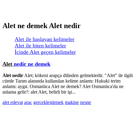
Alet ne demek Alet nedir
Alet ile başlayan kelimeler
Alet ile biten kelimeler
İçinde Alet geçen kelimeler
Alet
nedir ne demek
Alet nedir
Alet; kökeni arapça dilinden gelmektedir. "Alet" ile ilgili
cümle Tarım alanında kullanılan kelime anlamı: Hukuki terim
anlamı: aygıt. Osmanlıca Alet ne demek? Alet Osmanlıca'da ne
anlama gelir?: alet Alet, belirli bir işi...
alet edevat
araç
gerçekleştirmek
makine
nesne