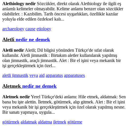
Alethiology nedir
Sözcükler, direkt olarak Alethiology ile ilgili eş
anlamlı kelimeler olmayabilir. Kelime anlamı benzer olan sözcükler
olabilirler. : Kazıbilim. Tarih öncesi uygarlıkları, özellikle kazılar
yoluyla elde edilen özdeksel kalı...
archaeology
cause
etiology
Aletli
nedir ne demek
Aletli nedir
Aletli; Dil bilgisi yönünden Türkçe'de sıfat olarak
kullanılır. Aletli jimnastik : Birtakım aletler kullanılarak yapılmış
olan jimnastik, araçlı jimnastik. Alet : Bir el işini veya mekanik bir
işi gerçekleştirmek için özel...
aletli jimnastik
veya
aid
apparatus
apparatuses
Aletmek
nedir ne demek
Aletmek nedir
Yerel Türkçe'deki anlamı: Hile etmek, aldatmak: Sen
bana bu işte alettin. İletmek, götürmek, alıp gitmek. Alet : Bir el işini
veya mekanik bir işi gerçekleştirmek için özel olarak yapılmış nesne.
Bir sanatı yapmaya, uygula...
götürmek
aldatmak
aldatma
iletmek
götürme