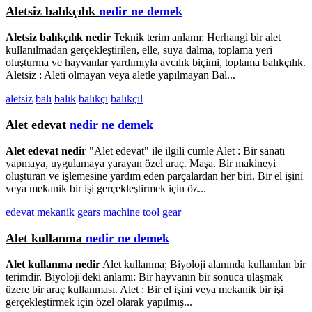
Aletsiz balıkçılık
nedir ne demek
Aletsiz balıkçılık nedir
Teknik terim anlamı: Herhangi bir alet
kullanılmadan gerçekleştirilen, elle, suya dalma, toplama yeri
oluşturma ve hayvanlar yardımıyla avcılık biçimi, toplama balıkçılık.
Aletsiz : Aleti olmayan veya aletle yapılmayan Bal...
aletsiz
balı
balık
balıkçı
balıkçıl
Alet edevat
nedir ne demek
Alet edevat nedir
"Alet edevat" ile ilgili cümle Alet : Bir sanatı
yapmaya, uygulamaya yarayan özel araç. Maşa. Bir makineyi
oluşturan ve işlemesine yardım eden parçalardan her biri. Bir el işini
veya mekanik bir işi gerçekleştirmek için öz...
edevat
mekanik
gears
machine tool
gear
Alet kullanma
nedir ne demek
Alet kullanma nedir
Alet kullanma; Biyoloji alanında kullanılan bir
terimdir. Biyoloji'deki anlamı: Bir hayvanın bir sonuca ulaşmak
üzere bir araç kullanması. Alet : Bir el işini veya mekanik bir işi
gerçekleştirmek için özel olarak yapılmış...