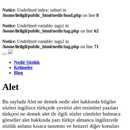
Notice
: Undefined index: suburi in
/home/ileilgil/public_html/nedir/load.php
on line
8
Notice
: Undefined variable: tags1 in
/home/ileilgil/public_html/nedir/tag.php
on line
62
Notice
: Undefined variable: tags2 in
/home/ileilgil/public_html/nedir/tag.php
on line
71
Nedir Sözlük
Kelimeler
Blog
Alet
Bu sayfada Alet ne demek nedir alet hakkında bilgiler
sözleri ingilizce türkçede çevirisi alet resimleri yazıları
türkçesi ne demek alet ile ilgili sözler cümleler bulmaca
görseller alet hakkında yazı türkçe almanca ingilizcede
sözlük anlamı kısaca tanımını ve benzeri diğer konuları