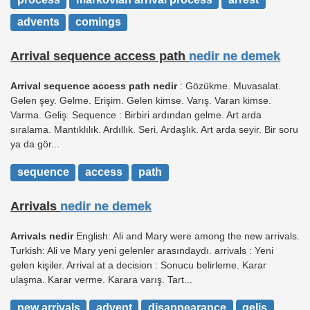
advents
comings
Arrival sequence access path
nedir ne demek
Arrival sequence access path nedir
: Gözükme. Muvasalat.
Gelen şey. Gelme. Erişim. Gelen kimse. Varış. Varan kimse.
Varma. Geliş. Sequence : Birbiri ardından gelme. Art arda
sıralama. Mantıklılık. Ardıllık. Seri. Ardaşlık. Art arda seyir. Bir soru
ya da gör...
sequence
access
path
Arrivals
nedir ne demek
Arrivals nedir
English: Ali and Mary were among the new arrivals.
Turkish: Ali ve Mary yeni gelenler arasındaydı. arrivals : Yeni
gelen kişiler. Arrival at a decision : Sonucu belirleme. Karar
ulaşma. Karar verme. Karara varış. Tart...
new arrivals
advent
disappearance
geliş