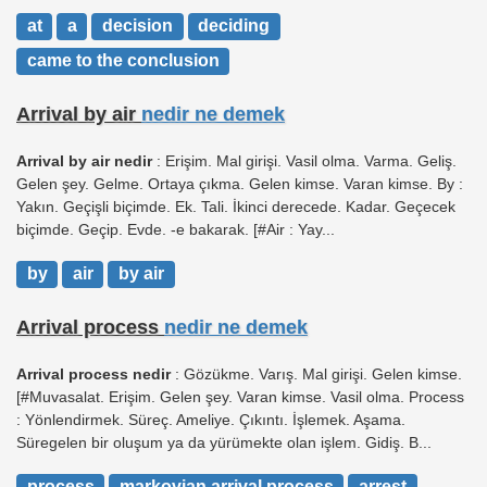
at
a
decision
deciding
came to the conclusion
Arrival by air
nedir ne demek
Arrival by air nedir
: Erişim. Mal girişi. Vasil olma. Varma. Geliş.
Gelen şey. Gelme. Ortaya çıkma. Gelen kimse. Varan kimse. By :
Yakın. Geçişli biçimde. Ek. Tali. İkinci derecede. Kadar. Geçecek
biçimde. Geçip. Evde. -e bakarak. [#Air : Yay...
by
air
by air
Arrival process
nedir ne demek
Arrival process nedir
: Gözükme. Varış. Mal girişi. Gelen kimse.
[#Muvasalat. Erişim. Gelen şey. Varan kimse. Vasil olma. Process
: Yönlendirmek. Süreç. Ameliye. Çıkıntı. İşlemek. Aşama.
Süregelen bir oluşum ya da yürümekte olan işlem. Gidiş. B...
process
markovian arrival process
arrest