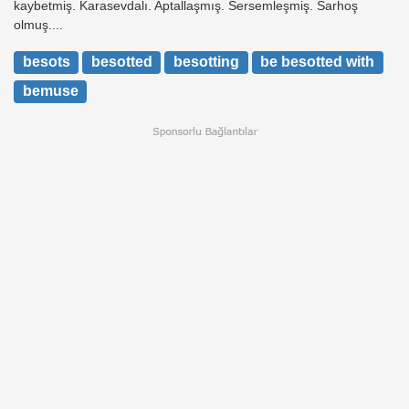
kaybetmiş. Karasevdalı. Aptallaşmış. Sersemleşmiş. Sarhoş
olmuş....
besots
besotted
besotting
be besotted with
bemuse