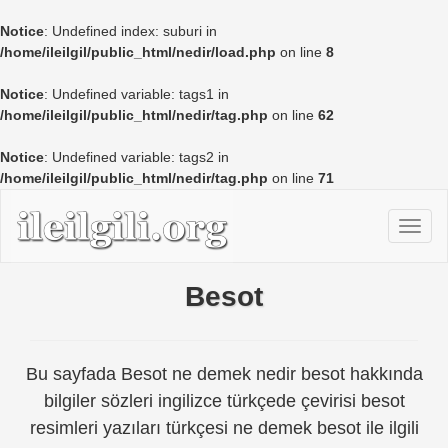
Notice
: Undefined index: suburi in
/home/ileilgil/public_html/nedir/load.php
on line
8
Notice
: Undefined variable: tags1 in
/home/ileilgil/public_html/nedir/tag.php
on line
62
Notice
: Undefined variable: tags2 in
/home/ileilgil/public_html/nedir/tag.php
on line
71
Besot
Bu sayfada Besot ne demek nedir besot hakkında
bilgiler sözleri ingilizce türkçede çevirisi besot
resimleri yazıları türkçesi ne demek besot ile ilgili