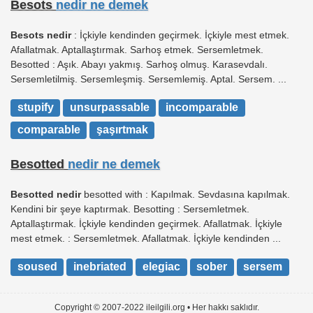
Besots
nedir ne demek
Besots nedir
: İçkiyle kendinden geçirmek. İçkiyle mest etmek.
Afallatmak. Aptallaştırmak. Sarhoş etmek. Sersemletmek.
Besotted : Aşık. Abayı yakmış. Sarhoş olmuş. Karasevdalı.
Sersemletilmiş. Sersemleşmiş. Sersemlemiş. Aptal. Sersem. ...
stupify
unsurpassable
incomparable
comparable
şaşırtmak
Besotted
nedir ne demek
Besotted nedir
besotted with : Kapılmak. Sevdasına kapılmak.
Kendini bir şeye kaptırmak. Besotting : Sersemletmek.
Aptallaştırmak. İçkiyle kendinden geçirmek. Afallatmak. İçkiyle
mest etmek. : Sersemletmek. Afallatmak. İçkiyle kendinden ...
soused
inebriated
elegiac
sober
sersem
Copyright © 2007-2022 ileilgili.org • Her hakkı saklıdır.