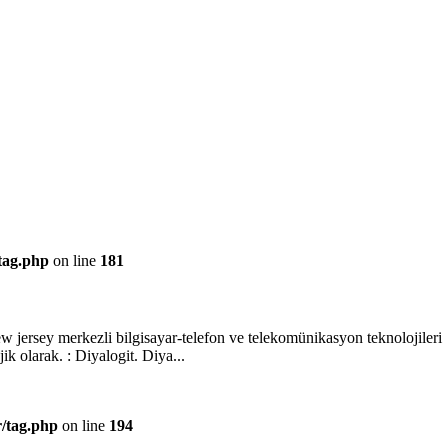
/tag.php
on line
181
 jersey merkezli bilgisayar-telefon ve telekomünikasyon teknolojileri
ik olarak. : Diyalogit. Diya...
r/tag.php
on line
194