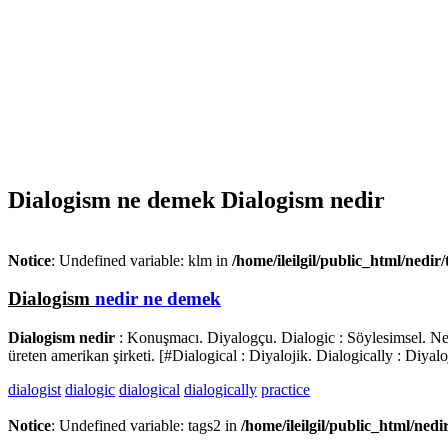
Dialogism ne demek Dialogism nedir
Notice
: Undefined variable: klm in
/home/ileilgil/public_html/nedir
Dialogism
nedir ne demek
Dialogism nedir
: Konuşmacı. Diyalogçu. Dialogic : Söylesimsel. New
üreten amerikan şirketi. [#Dialogical : Diyalojik. Dialogically : Diyaloj
dialogist
dialogic
dialogical
dialogically
practice
Notice
: Undefined variable: tags2 in
/home/ileilgil/public_html/nedi