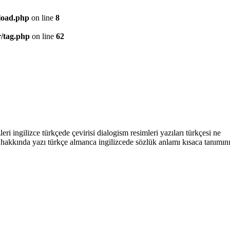
/load.php
on line
8
r/tag.php
on line
62
i ingilizce türkçede çevirisi dialogism resimleri yazıları türkçesi ne
m hakkında yazı türkçe almanca ingilizcede sözlük anlamı kısaca tanımın