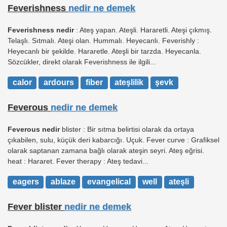
Feverishness
nedir ne demek
Feverishness nedir
: Ateş yapan. Ateşli. Hararetli. Ateşi çıkmış.
Telaşlı. Sıtmalı. Ateşi olan. Hummalı. Heyecanlı. Feverishly :
Heyecanlı bir şekilde. Hararetle. Ateşli bir tarzda. Heyecanla.
Sözcükler, direkt olarak Feverishness ile ilgili...
calor
ardours
fiber
ateşlilik
şevk
Feverous
nedir ne demek
Feverous nedir
blister : Bir sıtma belirtisi olarak da ortaya
çıkabilen, sulu, küçük deri kabarcığı. Uçuk. Fever curve : Grafiksel
olarak saptanan zamana bağlı olarak ateşin seyri. Ateş eğrisi.
heat : Hararet. Fever therapy : Ateş tedavi...
eagers
ablaze
evangelical
well
ateşli
Fever blister
nedir ne demek