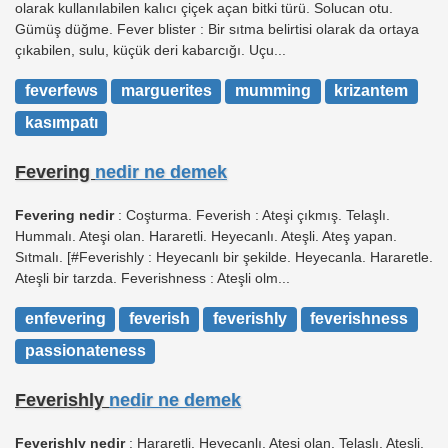
olarak kullanılabilen kalıcı çiçek açan bitki türü. Solucan otu.
Gümüş düğme. Fever blister : Bir sıtma belirtisi olarak da ortaya
çıkabilen, sulu, küçük deri kabarcığı. Uçu...
feverfews
marguerites
mumming
krizantem
kasımpatı
Fevering
nedir ne demek
Fevering nedir
: Coşturma. Feverish : Ateşi çıkmış. Telaşlı.
Hummalı. Ateşi olan. Hararetli. Heyecanlı. Ateşli. Ateş yapan.
Sıtmalı. [#Feverishly : Heyecanlı bir şekilde. Heyecanla. Hararetle.
Ateşli bir tarzda. Feverishness : Ateşli olm...
enfevering
feverish
feverishly
feverishness
passionateness
Feverishly
nedir ne demek
Feverishly nedir
: Hararetli. Heyecanlı. Ateşi olan. Telaşlı. Ateşli.