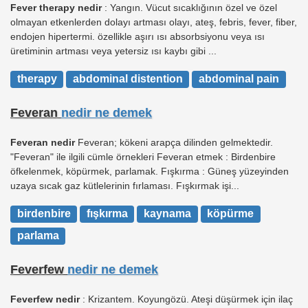
Fever therapy nedir
: Yangın. Vücut sıcaklığının özel ve özel
olmayan etkenlerden dolayı artması olayı, ateş, febris, fever, fiber,
endojen hipertermi. özellikle aşırı ısı absorbsiyonu veya ısı
üretiminin artması veya yetersiz ısı kaybı gibi ...
therapy
abdominal distention
abdominal pain
Feveran
nedir ne demek
Feveran nedir
Feveran; kökeni arapça dilinden gelmektedir.
"Feveran" ile ilgili cümle örnekleri Feveran etmek : Birdenbire
öfkelenmek, köpürmek, parlamak. Fışkırma : Güneş yüzeyinden
uzaya sıcak gaz kütlelerinin fırlaması. Fışkırmak işi...
birdenbire
fışkırma
kaynama
köpürme
parlama
Feverfew
nedir ne demek
Feverfew nedir
: Krizantem. Koyungözü. Ateşi düşürmek için ilaç