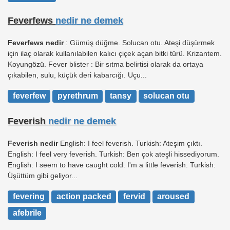
Feverfews
nedir ne demek
Feverfews nedir
: Gümüş düğme. Solucan otu. Ateşi düşürmek
için ilaç olarak kullanılabilen kalıcı çiçek açan bitki türü. Krizantem.
Koyungözü. Fever blister : Bir sıtma belirtisi olarak da ortaya
çıkabilen, sulu, küçük deri kabarcığı. Uçu...
feverfew
pyrethrum
tansy
solucan otu
Feverish
nedir ne demek
Feverish nedir
English: I feel feverish. Turkish: Ateşim çıktı.
English: I feel very feverish. Turkish: Ben çok ateşli hissediyorum.
English: I seem to have caught cold. I'm a little feverish. Turkish:
Üşüttüm gibi geliyor...
fevering
action packed
fervid
aroused
afebrile