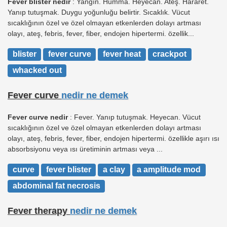
Fever blister nedir
: Yangın. Humma. Heyecan. Ateş. Hararet.
Yanıp tutuşmak. Duygu yoğunluğu belirtir. Sıcaklık. Vücut
sıcaklığının özel ve özel olmayan etkenlerden dolayı artması
olayı, ateş, febris, fever, fiber, endojen hipertermi. özellik...
blister
fever curve
fever heat
crackpot
whacked out
Fever curve
nedir ne demek
Fever curve nedir
: Fever. Yanıp tutuşmak. Heyecan. Vücut
sıcaklığının özel ve özel olmayan etkenlerden dolayı artması
olayı, ateş, febris, fever, fiber, endojen hipertermi. özellikle aşırı ısı
absorbsiyonu veya ısı üretiminin artması veya ...
curve
fever blister
a clay
a amplitude mod
abdominal fat necrosis
Fever therapy
nedir ne demek