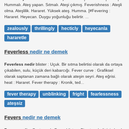
Hummalı. Ateş yapan. Sıtmalı. Ateşi çıkmış. Feverishness : Ateşli
olma. Ateşlilik. Hararet. Yüksek ateş. Humma. [#Fevering :
Hararet. Heyecan. Duygu yoğunluğu belirtir. ...
zealously
thrillingly
hecticly
heyecanla
hararetle
Feverless
nedir ne demek
Feverless nedir
blister : Uçuk. Bir sıtma belirtisi olarak da ortaya
çıkabilen, sulu, küçük deri kabarcığı. Fever curve : Grafiksel
olarak saptanan zamana bağlı olarak ateşin seyri. Ateş eğrisi.
heat : Hararet. Fever therapy : Kronik, ted...
fever therapy
unblinking
fright
fearlessness
ateşsiz
Fevers
nedir ne demek