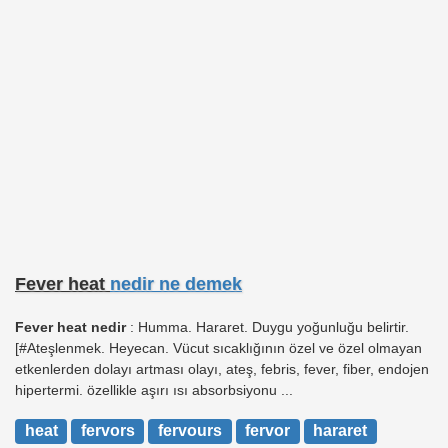
Fever heat
nedir ne demek
Fever heat nedir
: Humma. Hararet. Duygu yoğunluğu belirtir.
[#Ateşlenmek. Heyecan. Vücut sıcaklığının özel ve özel olmayan
etkenlerden dolayı artması olayı, ateş, febris, fever, fiber, endojen
hipertermi. özellikle aşırı ısı absorbsiyonu ...
heat
fervors
fervours
fervor
hararet