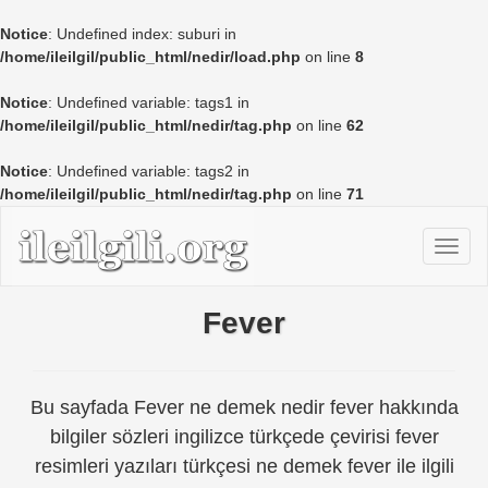
Notice
: Undefined index: suburi in
/home/ileilgil/public_html/nedir/load.php
on line
8
Notice
: Undefined variable: tags1 in
/home/ileilgil/public_html/nedir/tag.php
on line
62
Notice
: Undefined variable: tags2 in
/home/ileilgil/public_html/nedir/tag.php
on line
71
Fever
Bu sayfada Fever ne demek nedir fever hakkında
bilgiler sözleri ingilizce türkçede çevirisi fever
resimleri yazıları türkçesi ne demek fever ile ilgili