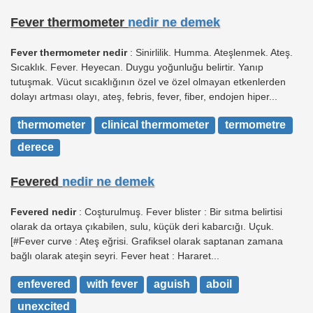
Fever thermometer
nedir ne demek
Fever thermometer nedir
: Sinirlilik. Humma. Ateşlenmek. Ateş.
Sıcaklık. Fever. Heyecan. Duygu yoğunluğu belirtir. Yanıp
tutuşmak. Vücut sıcaklığının özel ve özel olmayan etkenlerden
dolayı artması olayı, ateş, febris, fever, fiber, endojen hiper...
thermometer
clinical thermometer
termometre
derece
Fevered
nedir ne demek
Fevered nedir
: Coşturulmuş. Fever blister : Bir sıtma belirtisi
olarak da ortaya çıkabilen, sulu, küçük deri kabarcığı. Uçuk.
[#Fever curve : Ateş eğrisi. Grafiksel olarak saptanan zamana
bağlı olarak ateşin seyri. Fever heat : Hararet...
enfevered
with fever
aguish
aboil
unexcited