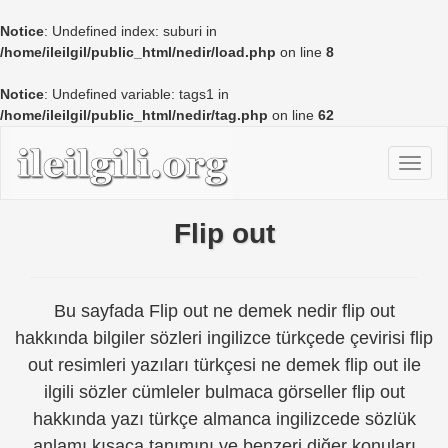
Notice
: Undefined index: suburi in
/home/ileilgil/public_html/nedir/load.php
on line
8
Notice
: Undefined variable: tags1 in
/home/ileilgil/public_html/nedir/tag.php
on line
62
Flip out
Bu sayfada Flip out ne demek nedir flip out
hakkında bilgiler sözleri ingilizce türkçede çevirisi flip
out resimleri yazıları türkçesi ne demek flip out ile
ilgili sözler cümleler bulmaca görseller flip out
hakkında yazı türkçe almanca ingilizcede sözlük
anlamı kısaca tanımını ve benzeri diğer konuları