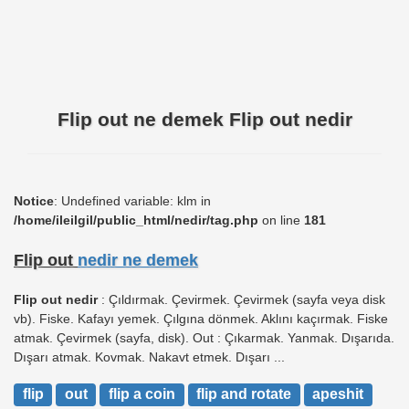
Flip out ne demek Flip out nedir
Notice
: Undefined variable: klm in
/home/ileilgil/public_html/nedir/tag.php
on line
181
Flip out
nedir ne demek
Flip out nedir
: Çıldırmak. Çevirmek. Çevirmek (sayfa veya disk
vb). Fiske. Kafayı yemek. Çılgına dönmek. Aklını kaçırmak. Fiske
atmak. Çevirmek (sayfa, disk). Out : Çıkarmak. Yanmak. Dışarıda.
Dışarı atmak. Kovmak. Nakavt etmek. Dışarı ...
flip
out
flip a coin
flip and rotate
apeshit