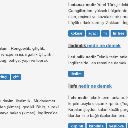
İledanaz nedir
Yerel Türkçe'deki
Çamgillerden, yüksek bölgelerde y
olan, reçineli ve kozalaklı bir o
büyük erkek kardeş. Zakkum. İngil
köknar
ağacı
fir
fir tree
İledimlik
nedir ne demek
amı: Rençperlik, çiftçilik.
çperin işi, ırgatlık Çiftçilik :
İledimlik nedir
Teknik terim anl
, bağ, bahçe, yapı ve toprak
İngilizce'de İlan resmi ne demek ?
..
iledim
çiftçi
çift
İlefe
nedir ne demek
İlefe nedir
Teknik terim anlamı: 
Müdavim. İledimlik : Müdavemet
kırpılmasıyle oluşan kırpıntı. (Ye
n (kimse), gedikli. Bir iş, sürekli
Kırpılan şeyden kalan küçük parça
staya bakan (kimse). İngilizce'de
Burdur iline bağlı ilçelerden biri...
kırpıntı
kırpılma
yeşilova