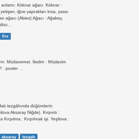
 anlamı: Köknar ağacı. Köknar :
etişen, iğne yaprakları kısa, yassı
rman ağacı (Abies) Ağacı : Ağabey,
izc...
firs
amı: Müdavemet. İledim : Müdavim
 : poster ...
Halı tezgâhında düğümlerin
şilova Aksaray Niğde). Kırpıntı :
 Kırpılma : Kırpılmak işi. Yeşilova :
.
aksaray
tezgah