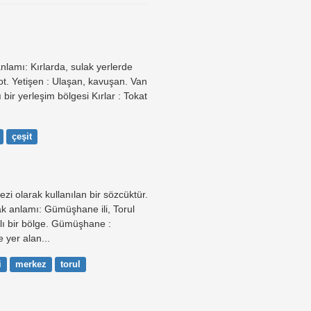
nlamı: Kırlarda, sulak yerlerde
 ot. Yetişen : Ulaşan, kavuşan. Van
bir yerleşim bölgesi Kırlar : Tokat
çeşit
zi olarak kullanılan bir sözcüktür.
ak anlamı: Gümüşhane ili, Torul
lı bir bölge. Gümüşhane :
 yer alan...
i
merkez
torul