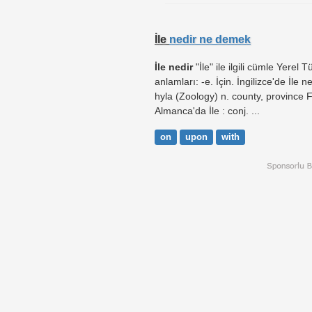
İle
nedir ne demek
İle nedir
"İle" ile ilgili cümle Yerel 
anlamları: -e. İçin. İngilizce'de İle n
hyla (Zoology) n. county, province F
Almanca'da İle : conj. ...
on
upon
with