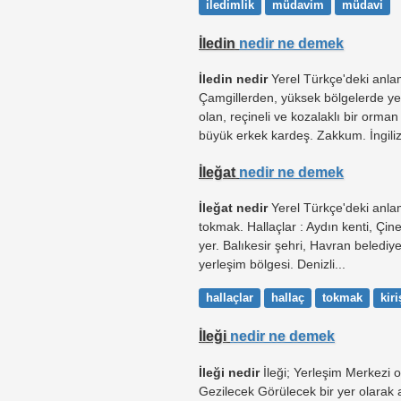
iledimlik
müdavim
müdavi
İledin
nedir ne demek
İledin nedir
Yerel Türkçe'deki anla
Çamgillerden, yüksek bölgelerde yet
olan, reçineli ve kozalaklı bir orma
büyük erkek kardeş. Zakkum. İngiliz
İleğat
nedir ne demek
İleğat nedir
Yerel Türkçe'deki anlamı
tokmak. Hallaçlar : Aydın kenti, Çin
yer. Balıkesir şehri, Havran belediy
yerleşim bölgesi. Denizli...
hallaçlar
hallaç
tokmak
kiri
İleği
nedir ne demek
İleği nedir
İleği; Yerleşim Merkezi ol
Gezilecek Görülecek bir yer olarak