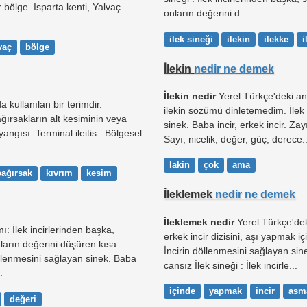
 bölge. Isparta kenti, Yalvaç
onların değerini d...
ilek sineği
ilekin
ilekke
i
vaç
bölge
İlekin
nedir ne demek
İlekin nedir
Yerel Türkçe'deki an
a kullanılan bir terimdir.
ilekin sözümü dinletemedim. İlek 
ağırsakların alt kesiminin veya
sinek. Baba incir, erkek incir. Za
angısı. Terminal ileitis : Bölgesel
Sayı, nicelik, değer, güç, derece..
lakin
çok
ama
bağırsak
kıvrım
kesim
İleklemek
nedir ne demek
İleklemek nedir
Yerel Türkçe'deki
ı: İlek incirlerinden başka,
erkek incir dizisini, aşı yapmak içi
onların değerini düşüren kısa
İncirin döllenmesini sağlayan sinek
döllenmesini sağlayan sinek. Baba
cansız İlek sineği : İlek incirle...
.
içinde
yapmak
incir
asm
değeri