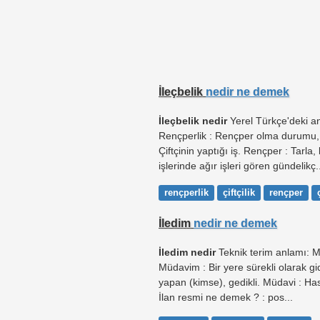
İleçbelik
nedir ne demek
İleçbelik nedir
Yerel Türkçe'deki anl
Rençperlik : Rençper olma durumu, ren
Çiftçinin yaptığı iş. Rençper : Tarla
işlerinde ağır işleri gören gündelikç.
rençperlik
çiftçilik
rençper
İledim
nedir ne demek
İledim nedir
Teknik terim anlamı: 
Müdavim : Bir yere sürekli olarak gide
yapan (kimse), gedikli. Müdavi : Ha
İlan resmi ne demek ? : pos...