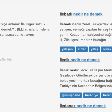
İlebadı
nedir ne demek
Türkçe anlamı: İle Diğer sözlük
İlebadı nedir
Yerel Türkçe'deki a
e demek? : [ILE] n. island, isle n.
yetişen, yemeği yapılan bir çeşit
ransızca'da İle : avec
şehri, Kocapınar nahiyesine bağlı 
ili, Zile ilçesi, merkez bucağın...
yetişen
kırlar
yetiş
sulak
İlecik
nedir ne demek
İlecik nedir
İlecik; Yerleşim Merke
Gezilecek Görülecek bir yer olar
belediyesi, merkez bucağına bağ
Türkiye'nin Karadeniz Bölgesi'nde
gümüşhane
belediye
beled
İledanaz
nedir ne demek