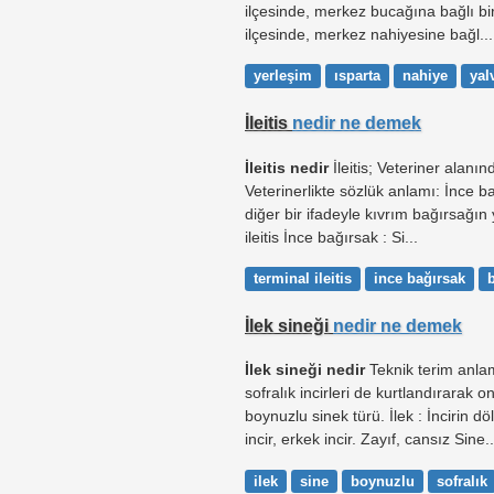
ilçesinde, merkez bucağına bağlı bir
ilçesinde, merkez nahiyesine bağl...
yerleşim
ısparta
nahiye
yal
İleitis
nedir ne demek
İleitis nedir
İleitis; Veteriner alanınd
Veterinerlikte sözlük anlamı: İnce b
diğer bir ifadeyle kıvrım bağırsağın y
ileitis İnce bağırsak : Si...
terminal ileitis
ince bağırsak
İlek sineği
nedir ne demek
İlek sineği nedir
Teknik terim anlam
sofralık incirleri de kurtlandırarak 
boynuzlu sinek türü. İlek : İncirin 
incir, erkek incir. Zayıf, cansız Sine..
ilek
sine
boynuzlu
sofralık