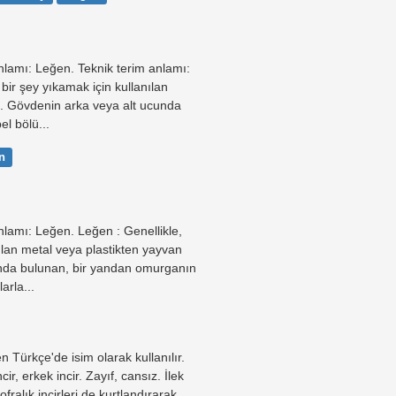
nlamı: Leğen. Teknik terim anlamı:
bir şey yıkamak için kullanılan
p. Gövdenin arka veya alt ucunda
l bölü...
n
nlamı: Leğen. Leğen : Genellikle,
nılan metal veya plastikten yayvan
nda bulunan, bir yandan omurganın
arla...
en Türkçe'de isim olarak kullanılır.
r, erkek incir. Zayıf, cansız. İlek
ofralık incirleri de kurtlandırarak