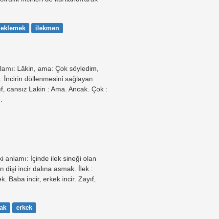
leklemek
ilekmen
lamı: Lâkin, ama: Çok söyledim,
: İncirin döllenmesini sağlayan
yıf, cansız Lakin : Ama. Ancak. Çok :
.
 anlamı: İçinde ilek sineği olan
n dişi incir dalına asmak. İlek :
. Baba incir, erkek incir. Zayıf,
ak
erkek