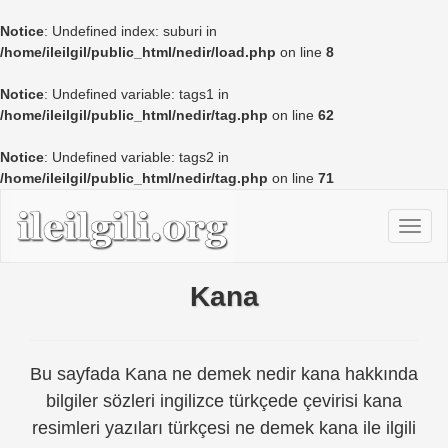
Notice
: Undefined index: suburi in
/home/ileilgil/public_html/nedir/load.php
on line
8
Notice
: Undefined variable: tags1 in
/home/ileilgil/public_html/nedir/tag.php
on line
62
Notice
: Undefined variable: tags2 in
/home/ileilgil/public_html/nedir/tag.php
on line
71
Kana
Bu sayfada Kana ne demek nedir kana hakkında
bilgiler sözleri ingilizce türkçede çevirisi kana
resimleri yazıları türkçesi ne demek kana ile ilgili