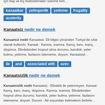
için baş ve kıç bodoslamaları üzerine kon...
kanaatkar
yetingenlik
yetinme
frugality
austerity
Kanaatsiz
nedir ne demek
Kanaatsiz nedir
Kanaatsiz; Dil bilgisi yönünden Türkçe'de sıfat
olarak kullanılır. Kanaat : Kanma, inanma. Kanış, kanı, inanç,
düşünce. Elindekinden hoşnut olma durumu, kanıklık, yeter
bulma, yetinme, fazlasını istememe, doyum. Kanaatsizl...
ile
and
associated with
avec
Kanaatsizlik
nedir ne demek
Kanaatsizlik nedir
Kanaatsiz : Elindeki ile yetinmeyen. Kanaat :
Kanış, kanı, inanç, düşünce. Kanma, inanma. Elindekinden
hoşnut olma durumu, kanıklık, yeter bulma, yetinme, fazlasını
istememe, doyum. Durum : Ad soyundan kelimelerin birbirle...