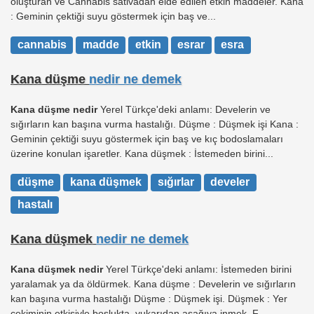
oluşturan ve Cannabis sativadan elde edilen etkin maddeler. Kana
: Geminin çektiği suyu göstermek için baş ve...
cannabis
madde
etkin
esrar
esra
Kana düşme
nedir ne demek
Kana düşme nedir
Yerel Türkçe'deki anlamı: Develerin ve
sığırların kan başına vurma hastalığı. Düşme : Düşmek işi Kana :
Geminin çektiği suyu göstermek için baş ve kıç bodoslamaları
üzerine konulan işaretler. Kana düşmek : İstemeden birini...
düşme
kana düşmek
sığırlar
develer
hastalı
Kana düşmek
nedir ne demek
Kana düşmek nedir
Yerel Türkçe'deki anlamı: İstemeden birini
yaralamak ya da öldürmek. Kana düşme : Develerin ve sığırların
kan başına vurma hastalığı Düşme : Düşmek işi. Düşmek : Yer
çekiminin etkisiyle boşlukta, yukarıdan aşağıya inmek. F...