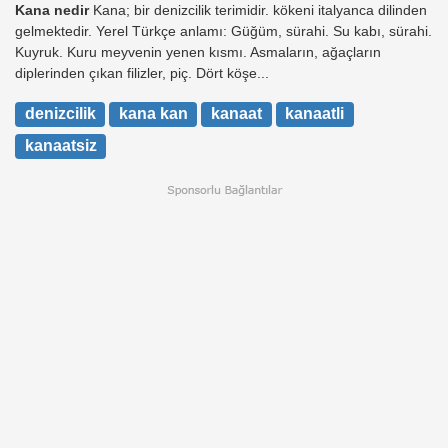
Kana nedir
Kana; bir denizcilik terimidir. kökeni italyanca dilinden
gelmektedir. Yerel Türkçe anlamı: Güğüm, sürahi. Su kabı, sürahi.
Kuyruk. Kuru meyvenin yenen kısmı. Asmaların, ağaçların
diplerinden çıkan filizler, piç. Dört köşe...
denizcilik
kana kan
kanaat
kanaatli
kanaatsiz