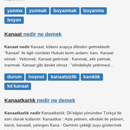
yunma
yunmak
boyanmak
boyanma
boyan
Kanaat
nedir ne demek
Kanaat nedir
Kanaat; kökeni arapça dilinden gelmektedir.
"Kanaat" ile ilgili cümleler Hukuki terim anlamı: kanı. Kanaat
etmek : Yetinmek. Kanaat getirmek : Kanmak, aklı yatmak,
inanmak. Kanaat gibi devlet olmaz : "elindekiyle yetinmesi...
durum
hoşnut
kanaatsizlik
kanıklık
kıt kanaat
Kanaatkarlık
nedir ne demek
Kanaatkarlık nedir
Kanaatkarlık; Dil bilgisi yönünden Türkçe'de
isim olarak kullanılır. Kanaatkar : Azla yetinen, elindeki ile yetinen,
kanık, kanaatli, yetingen Kana : Geminin çektiği suyu göstermek