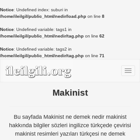
Notice
: Undefined index: suburi in
/home/ileilgil/public_html/nedir/load.php
on line
8
Notice
: Undefined variable: tags1 in
/home/ileilgil/public_html/nedir/tag.php
on line
62
Notice
: Undefined variable: tags2 in
/home/ileilgil/public_html/nedir/tag.php
on line
71
Makinist
Bu sayfada Makinist ne demek nedir makinist
hakkında bilgiler sözleri ingilizce türkçede çevirisi
makinist resimleri yazıları türkçesi ne demek