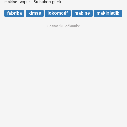
makine. Vapur : Su buharı gücü...
fabrika
kimse
lokomotif
makine
makinistlik