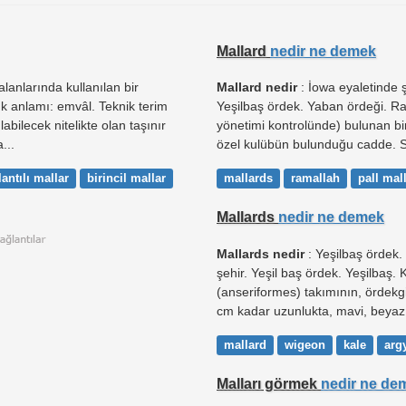
Mallard
nedir ne demek
lanlarında kullanılan bir
Mallard nedir
: İowa eyaletinde 
ük anlamı: emvâl. Teknik terim
Yeşilbaş ördek. Yaban ördeği. Ram
abilecek nitelikte olan taşınır
yönetimi kontrolünde) bulunan bir
...
özel kulübün bulunduğu cadde. St
antılı mallar
birincil mallar
mallards
ramallah
pall mal
Mallards
nedir ne demek
Mallards nedir
: Yeşilbaş ördek.
şehir. Yeşil baş ördek. Yeşilbaş. K
(anseriformes) takımının, ördekgi
cm kadar uzunlukta, mavi, beyaz,
mallard
wigeon
kale
arg
Malları görmek
nedir ne de