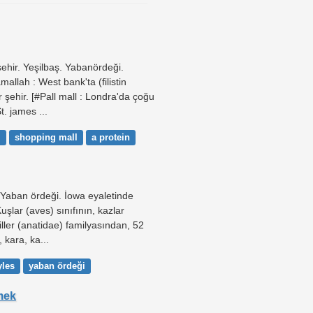
şehir. Yeşilbaş. Yabanördeği.
allah : West bank'ta (filistin
 şehir. [#Pall mall : Londra'da çoğu
. james ...
l
shopping mall
a protein
 Yaban ördeği. İowa eyaletinde
uşlar (aves) sınıfının, kazlar
ller (anatidae) familyasından, 52
 kara, ka...
yles
yaban ördeği
mek