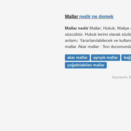
Mallar
nedir ne demek
Mallar nedir
Mallar; Hukuk, Maliye a
sözcüktür. Hukuk terimi olarak sözl
anlamı: Yararlanılabilecek ve kullanıl
mallar. Akar mallar : Sıvı durumunda
akar mallar
ayrışık mallar
bağl
çoğaltılabilen mallar