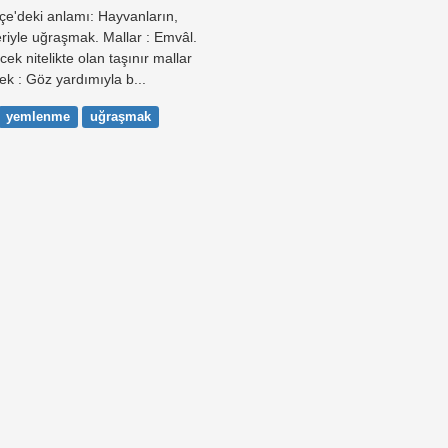
çe'deki anlamı: Hayvanların,
iyle uğraşmak. Mallar : Emvâl.
cek nitelikte olan taşınır mallar
k : Göz yardımıyla b...
yemlenme
uğraşmak