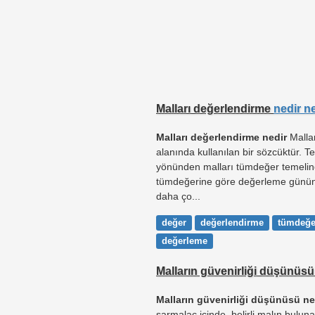
Malları değerlendirme
nedir n
Malları değerlendirme nedir
Mallar
alanında kullanılan bir sözcüktür. T
yönünden malları tümdeğer temelin
tümdeğerine göre değerleme gününd
daha ço...
değer
değerlendirme
tümdeğe
değerleme
Malların güvenirliği düşünüs
Malların güvenirliği düşünüsü ne
sarmalaç içinde, belirli malın bulu