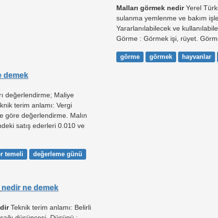
Malları görmek nedir
Yerel Türk
sulanma yemlenme ve bakım işler
Yararlanılabilecek ve kullanılabile
Görme : Görmek işi, rüyet. Görme
görme
görmek
hayvanlar
e demek
ı değerlendirme; Maliye
eknik terim anlamı: Vergi
e göre değerlendirme. Malın
eki satış ederleri 0.010 ve
r temeli
değerleme günü
ü
nedir ne demek
dir
Teknik terim anlamı: Belirli
nacağı düşüncesi. Düşünü :