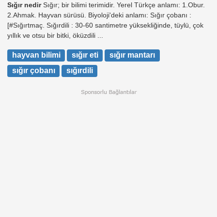
Sığır nedir
Sığır; bir bilimi terimidir. Yerel Türkçe anlamı: 1.Obur.
2.Ahmak. Hayvan sürüsü. Biyoloji'deki anlamı: Sığır çobanı :
[#Sığırtmaç. Sığırdili : 30-60 santimetre yüksekliğinde, tüylü, çok
yıllık ve otsu bir bitki, öküzdili ...
hayvan bilimi
sığır eti
sığır mantarı
sığır çobanı
sığırdili