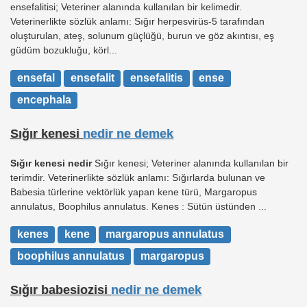
ensefalitisi; Veteriner alanında kullanılan bir kelimedir.
Veterinerlikte sözlük anlamı: Sığır herpesvirüs-5 tarafından
oluşturulan, ateş, solunum güçlüğü, burun ve göz akıntısı, eş
güdüm bozukluğu, körl...
ensefal
ensefalit
ensefalitis
ense
encephala
Sığır kenesi
nedir ne demek
Sığır kenesi nedir
Sığır kenesi; Veteriner alanında kullanılan bir
terimdir. Veterinerlikte sözlük anlamı: Sığırlarda bulunan ve
Babesia türlerine vektörlük yapan kene türü, Margaropus
annulatus, Boophilus annulatus. Kenes : Sütün üstünden ...
kenes
kene
margaropus annulatus
boophilus annulatus
margaropus
Sığır babesiozisi
nedir ne demek