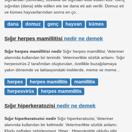
sığırdan (dana) elde edilen ete ise dana eti adı verilir. Domuz eti
ve kümes hayvanlarından sonra en ço...
dana
domuz
genç
hayvan
kümes
Sığır herpes mamillitisi
nedir ne demek
Sığır herpes mamillitisi nedir
Sığır herpes mamillitisi; Veteriner
alanında kullanılan bir terimdir. Veterinerlikte sözlük anlamı: Sığır
herpesvirüs-2 tarafından oluşturulan, özellikle buzağılamaya
yakın dönemde ve laktasyondaki ineklerde, meme ve meme...
herpes
herpes mamillitis
mamillitis
herpesvirüs
herpes mammilitis
Sığır hiperkeratozisi
nedir ne demek
Sığır hiperkeratozisi nedir
Sığır hiperkeratozisi; Veteriner
alanında kullanılan bir kelimedir. Veterinerlikte sözlük anlamı:
Klorlu naftalen zehirlenmesi. Hiper : Hiperoksitde olduğu gibi