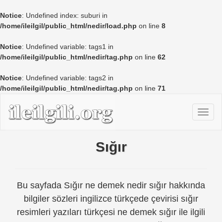
Notice
: Undefined index: suburi in
/home/ileilgil/public_html/nedir/load.php
on line
8
Notice
: Undefined variable: tags1 in
/home/ileilgil/public_html/nedir/tag.php
on line
62
Notice
: Undefined variable: tags2 in
/home/ileilgil/public_html/nedir/tag.php
on line
71
Sığır
Bu sayfada Sığır ne demek nedir sığır hakkında
bilgiler sözleri ingilizce türkçede çevirisi sığır
resimleri yazıları türkçesi ne demek sığır ile ilgili