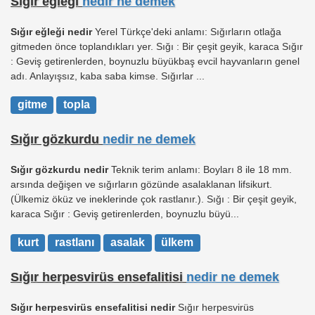
Sığır eğleği
nedir ne demek
Sığır eğleği nedir
Yerel Türkçe'deki anlamı: Sığırların otlağa
gitmeden önce toplandıkları yer. Sığı : Bir çeşit geyik, karaca Sığır
: Geviş getirenlerden, boynuzlu büyükbaş evcil hayvanların genel
adı. Anlayışsız, kaba saba kimse. Sığırlar ...
gitme
topla
Sığır gözkurdu
nedir ne demek
Sığır gözkurdu nedir
Teknik terim anlamı: Boyları 8 ile 18 mm.
arsında değişen ve sığırların gözünde asalaklanan lifsikurt.
(Ülkemiz öküz ve ineklerinde çok rastlanır.). Sığı : Bir çeşit geyik,
karaca Sığır : Geviş getirenlerden, boynuzlu büyü...
kurt
rastlanı
asalak
ülkem
Sığır herpesvirüs ensefalitisi
nedir ne demek
Sığır herpesvirüs ensefalitisi nedir
Sığır herpesvirüs