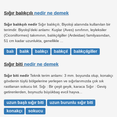
Sığır balıkçılı
nedir ne demek
Sığır balıkçılı nedir
Sığır balıkçılı; Biyoloji alanında kullanılan bir
terimdir. Biyoloji'deki anlamı: Kuşlar (Aves) sınıfının, leyleksiler
(Ciconiiformes) takımının, balıkçılgiller (Ardeidae) familyasından,
51 cm kadar uzunlukta, genellikle ...
balı
balık
balıkçı
balıkçıl
balıkçılgiller
Sığır biti
nedir ne demek
Sığır biti nedir
Teknik terim anlamı: 3 mm. boyunda olup, konakçı
gövdenin tüylü bölgelerine yerleşen ve sığırlarımızda çok sık
rastlanan sokucu bit. Sığı : Bir çeşit geyik, karaca Sığır : Geviş
getirenlerden, boynuzlu büyükbaş evcil hayva...
uzun başlı sığır biti
uzun burunlu sığır biti
konakçı
sokucu