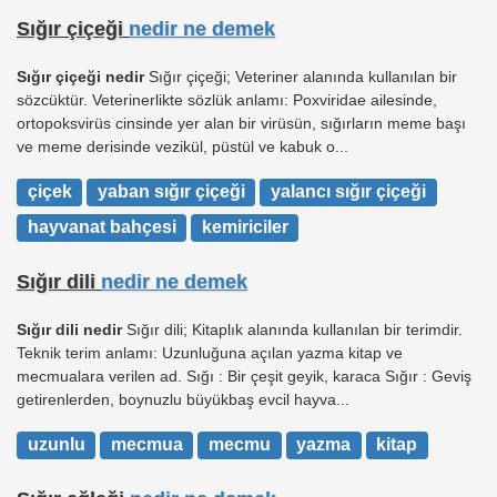
Sığır çiçeği
nedir ne demek
Sığır çiçeği nedir
Sığır çiçeği; Veteriner alanında kullanılan bir
sözcüktür. Veterinerlikte sözlük anlamı: Poxviridae ailesinde,
ortopoksvirüs cinsinde yer alan bir virüsün, sığırların meme başı
ve meme derisinde vezikül, püstül ve kabuk o...
çiçek
yaban sığır çiçeği
yalancı sığır çiçeği
hayvanat bahçesi
kemiriciler
Sığır dili
nedir ne demek
Sığır dili nedir
Sığır dili; Kitaplık alanında kullanılan bir terimdir.
Teknik terim anlamı: Uzunluğuna açılan yazma kitap ve
mecmualara verilen ad. Sığı : Bir çeşit geyik, karaca Sığır : Geviş
getirenlerden, boynuzlu büyükbaş evcil hayva...
uzunlu
mecmua
mecmu
yazma
kitap