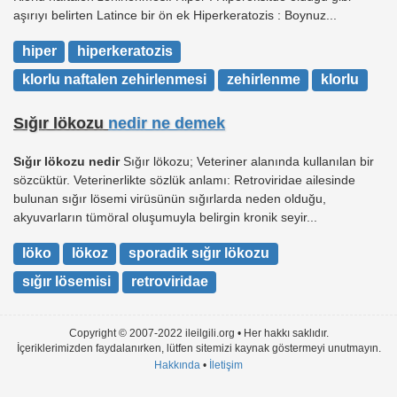
aşırıyı belirten Latince bir ön ek Hiperkeratozis : Boynuz...
hiper
hiperkeratozis
klorlu naftalen zehirlenmesi
zehirlenme
klorlu
Sığır lökozu
nedir ne demek
Sığır lökozu nedir
Sığır lökozu; Veteriner alanında kullanılan bir
sözcüktür. Veterinerlikte sözlük anlamı: Retroviridae ailesinde
bulunan sığır lösemi virüsünün sığırlarda neden olduğu,
akyuvarların tümöral oluşumuyla belirgin kronik seyir...
löko
lökoz
sporadik sığır lökozu
sığır lösemisi
retroviridae
Copyright © 2007-2022 ileilgili.org • Her hakkı saklıdır.
İçeriklerimizden faydalanırken, lütfen sitemizi kaynak göstermeyi unutmayın.
Hakkında
•
İletişim