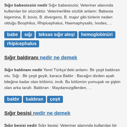
Sığır babesiozisi nedir
Sığır babesiozisi; Veteriner alanında
kullanılan bir sözcüktür. Veterinerlikte sözlük anlamı: Babesia
bigemina, B. bovis, B. divergens, B. major gibi türlerin neden
olduğu Boophilus, Rhipicephalus, Haemaphysalis, Ixodes, ...
babe
sığı
teksas sığır ateşi
hemoglobinüri
rhipicephalus
Sığır baldıranı
nedir ne demek
Sığır baldıranı nedir
Yerel Türkçe'deki anlamı: Bir çeşit baldıran
otu. Sığı : Bir çeşit geyik, karaca Baldır : Bacağın dizden ayak
bileğine kadar olan bölümü, incik. Bu bölümün yumuşak ve şişkin
olan arka tarafı. Baldıran : Maydanozgillerden, ...
baldır
baldıran
çeşit
Sığır besisi
nedir ne demek
Sığır besisi nedir
Sığır besisi; Veteriner alanında kullanılan bir