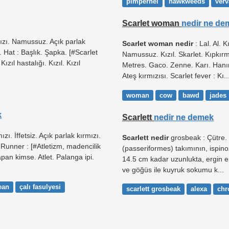
pimpernel
hawkweeds
verv
Scarlet woman
nedir ne de
mızı. Namussuz. Açık parlak
Scarlet woman nedir
: Lal. Al. K
ıl. Hat : Başlık. Şapka. [#Scarlet
Namussuz. Kızıl. Skarlet. Kıpkır
Kızıl hastalığı. Kızıl. Kızıl
Metres. Gaco. Zenne. Karı. Hanım
Ateş kırmızısı. Scarlet fever : Kı..
woman
cow
bawd
jades
k
Scarlett
nedir ne demek
ızı. İffetsiz. Açık parlak kırmızı.
Scarlett nedir
grosbeak : Çütre. 
 Runner : [#Atletizm, madencilik
(passeriformes) takımının, ispinoz
yapan kimse. Atlet. Palanga ipi.
14.5 cm kadar uzunlukta, ergin e
ve göğüs ile kuyruk sokumu k...
ean
çalı fasulyesi
scarlett grosbeak
alexa
chr