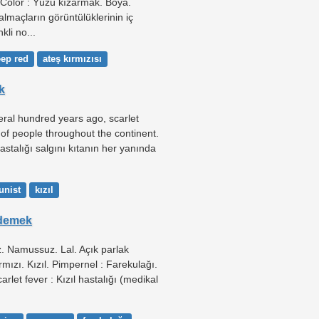
. Color : Yüzü kızarmak. Boya.
lmaçların görüntülüklerinin iç
kli no...
ep red
ateş kırmızısı
k
ral hundred years ago, scarlet
 of people throughout the continent.
hastalığı salgını kıtanın her yanında
nist
kızıl
 demek
iz. Namussuz. Lal. Açık parlak
ırmızı. Kızıl. Pimpernel : Farekulağı.
carlet fever : Kızıl hastalığı (medikal