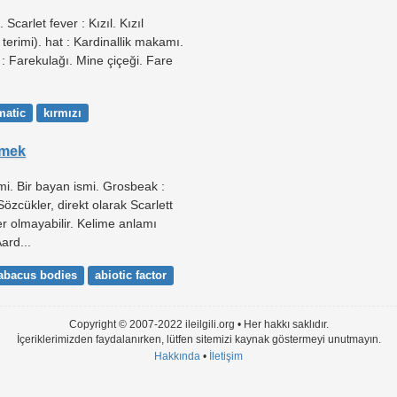
 Scarlet fever : Kızıl. Kızıl
p terimi). hat : Kardinallik makamı.
 : Farekulağı. Mine çiçeği. Fare
matic
kırmızı
emek
mi. Bir bayan ismi. Grosbeak :
Sözcükler, direkt olarak Scarlett
ler olmayabilir. Kelime anlamı
ard...
abacus bodies
abiotic factor
Copyright © 2007-2022 ileilgili.org • Her hakkı saklıdır.
İçeriklerimizden faydalanırken, lütfen sitemizi kaynak göstermeyi unutmayın.
Hakkında
•
İletişim