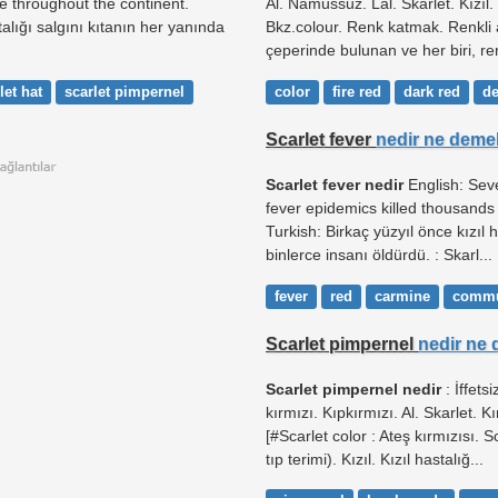
e throughout the continent.
Al. Namussuz. Lal. Skarlet. Kızıl
talığı salgını kıtanın her yanında
Bkz.colour. Renk katmak. Renkli a
çeperinde bulunan ve her biri, ren
let hat
scarlet pimpernel
color
fire red
dark red
de
Scarlet fever
nedir ne deme
Scarlet fever nedir
English: Seve
fever epidemics killed thousands
Turkish: Birkaç yüzyıl önce kızıl 
binlerce insanı öldürdü. : Skarl...
fever
red
carmine
commu
Scarlet pimpernel
nedir ne
Scarlet pimpernel nedir
: İffets
kırmızı. Kıpkırmızı. Al. Skarlet. K
[#Scarlet color : Ateş kırmızısı. S
tıp terimi). Kızıl. Kızıl hastalığ...