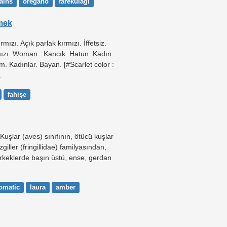
ains
oregano
farekulağı
mek
ırmızı. Açık parlak kırmızı. İffetsiz.
mızı. Woman : Kancık. Hatun. Kadın.
. Kadınlar. Bayan. [#Scarlet color :
.
fahişe
Kuşlar (aves) sınıfının, ötücü kuşlar
giller (fringillidae) familyasından,
rkeklerde başın üstü, ense, gerdan
omatic
laura
amber