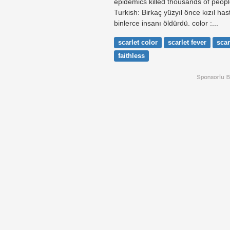
epidemics killed thousands of peopl
Turkish: Birkaç yüzyıl önce kızıl has
binlerce insanı öldürdü. color :...
scarlet color
scarlet fever
scar
faithless