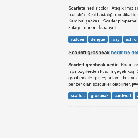
Scarlets nedir
color : Ateş kırmızısı.
hastalığı. Kızıl hastalığı (medikal tı
Kardinal şapkası. Scarlet pimpernel
kulağı. runner : İspanyol ...
ruddier
dengue
rosy
achro
Scarlett grosbeak
nedir ne d
Scarlett grosbeak nedir
: Kadın is
İspinozgillerden kuş. İri gagalı kuş. 
grosbeak ile ilgili eş anlamlı kelime
benzer olan sözcükler olabilirler. [#A
scarlett
grosbeak
aardwolf