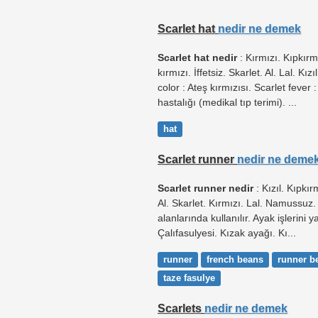
Scarlet hat
nedir ne demek
Scarlet hat nedir
: Kırmızı. Kıpkır
kırmızı. İffetsiz. Skarlet. Al. Lal. Kız
color : Ateş kırmızısı. Scarlet fever : 
hastalığı (medikal tıp terimi). ...
hat
Scarlet runner
nedir ne deme
Scarlet runner nedir
: Kızıl. Kıpkırm
Al. Skarlet. Kırmızı. Lal. Namussuz.
alanlarında kullanılır. Ayak işlerini 
Çalıfasulyesi. Kızak ayağı. Kı...
runner
french beans
runner b
taze fasulye
Scarlets
nedir ne demek