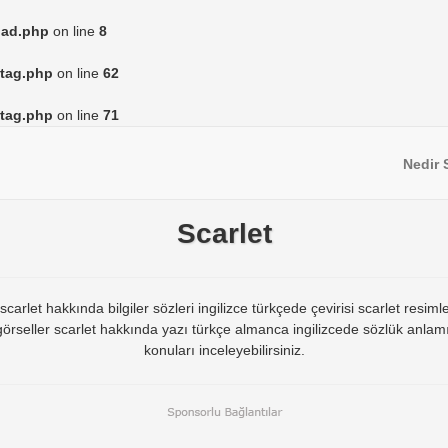
load.php
on line
8
/tag.php
on line
62
/tag.php
on line
71
Nedir 
Scarlet
rlet hakkında bilgiler sözleri ingilizce türkçede çevirisi scarlet resiml
a görseller scarlet hakkında yazı türkçe almanca ingilizcede sözlük anlam
konuları inceleyebilirsiniz.