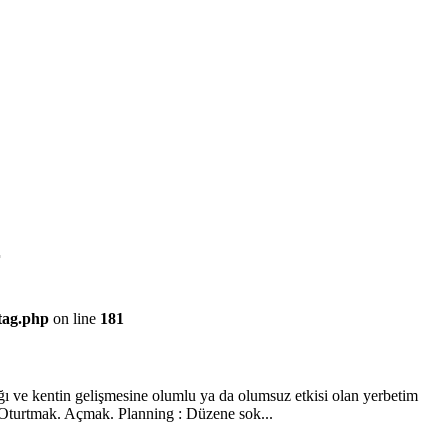
r
/tag.php
on line
181
ğı ve kentin gelişmesine olumlu ya da olumsuz etkisi olan yerbetim
. Oturtmak. Açmak. Planning : Düzene sok...