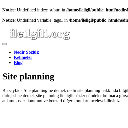
Notice
: Undefined index: suburi in
/home/ileilgil/public_html/nedir
Notice
: Undefined variable: tags1 in
/home/ileilgil/public_html/nedi
Nedir Sözlük
Kelimeler
Blog
Site planning
Bu sayfada Site planning ne demek nedir site planning hakkında bilgiler 
türkçesi ne demek site planning ile ilgili sözler cümleler bulmaca görs
anlamı kısaca tanımını ve benzeri diğer konuları inceleyebilirsiniz.