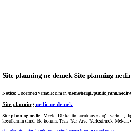
Site planning ne demek Site planning nedi
Notice
: Undefined variable: klm in
/home/ileilgil/public_html/nedir
Site planning
nedir ne demek
Site planning nedir
: Mevki. Bir kentin kurulmuş olduğu yerin taşıdı
koşullarının tümü. bk. konum. Tesis. Yer. Arsa. Yerleştirmek. Mekan
site
planning
site development
site license
konum tasarlaması