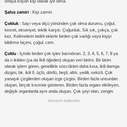
ortaya koyan kişi olarak iye olma.
Şahıs zamiri
: Kişi zamiri.
Çokluk
: Sayı veya ölçü yönünden çok olma durumu, çoğul,
kesret, ekseriyet, teklik karşıtı. Çoğunluk. Sık sık, çokça, çok
kez. Kelimelerin belirli eklerle birden çok varlığı veya kişiyi
bildirme biçimi, çoğul, cem.
Çoklu
: İçinde birden çok işlev barındıran. 2, 3, 4, 5, 6, 7, 8 ya
da n ikilden (ya da İkili öğeden) oluşan veri birimi. Bir birim
olarak işlem gören, genellikle sözcükten daha kısa, ikili damga
dizgisi, bk. ikili II, üçlü, dörtlü, beşli, altılı, yedili, sekizli. Çok
yanaşık çizgilerden oluşan izge çizgisi. Birden fazla unsurdan
oluşan, birçok kısımlar gösteren. Birden fazla organı etkileyen,
değişik organlarda aynı anda oluşan. Çok şeyi olan, zengin.