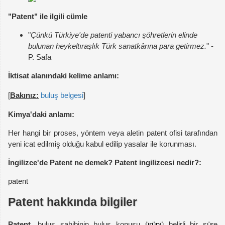
"Patent" ile ilgili cümle
"
Çünkü Türkiye'de patenti yabancı şöhretlerin elinde
bulunan heykeltıraşlık Türk sanatkârına para getirmez.
" -
P. Safa
İktisat alanındaki kelime anlamı:
[
Bakınız:
buluş belgesi
]
Kimya'daki anlamı:
Her hangi bir proses, yöntem veya aletin patent ofisi tarafından
yeni icat edilmiş olduğu kabul edilip yasalar ile korunması.
İngilizce'de Patent ne demek? Patent ingilizcesi nedir?:
patent
Patent hakkında bilgiler
Patent
, buluş sahibinin buluş konusu
ürün
ü belirli bir süre