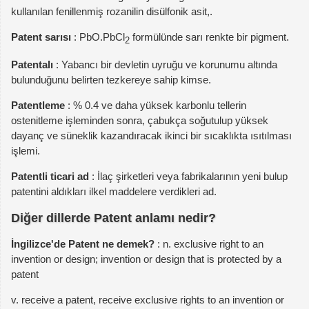
kullanılan fenillenmiş rozanilin disülfonik asit,.
Patent sarısı
: PbO.PbCl
formülünde sarı renkte bir pigment.
2
Patentalı
: Yabancı bir devletin uyruğu ve korunumu altında
bulunduğunu belirten tezkereye sahip kimse.
Patentleme
: % 0.4 ve daha yüksek karbonlu tellerin
ostenitleme işleminden sonra, çabukça soğutulup yüksek
dayanç ve süneklik kazandıracak ikinci bir sıcaklıkta ısıtılması
işlemi.
Patentli ticari ad
: İlaç şirketleri veya fabrikalarının yeni bulup
patentini aldıkları ilkel maddelere verdikleri ad.
Diğer dillerde Patent anlamı nedir?
İngilizce'de Patent ne demek?
: n. exclusive right to an
invention or design; invention or design that is protected by a
patent
v. receive a patent, receive exclusive rights to an invention or