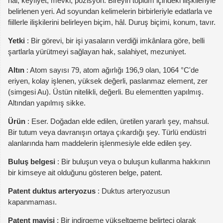
hâl, keyfiyet, mevki, pozisyon. Bireyin toplum içindeki ilişkileriyle
belirlenen yeri. Ad soyundan kelimelerin birbirleriyle edatlarla ve
fiillerle ilişkilerini belirleyen biçim, hâl. Duruş biçimi, konum, tavır.
Yetki
: Bir görevi, bir işi yasaların verdiği imkânlara göre, belli
şartlarla yürütmeyi sağlayan hak, salahiyet, mezuniyet.
Altın
: Atom sayısı 79, atom ağırlığı 196,9 olan, 1064 °C'de
eriyen, kolay işlenen, yüksek değerli, paslanmaz element, zer
(simgesi Au). Üstün nitelikli, değerli. Bu elementten yapılmış.
Altından yapılmış sikke.
Ürün
: Eser. Doğadan elde edilen, üretilen yararlı şey, mahsul.
Bir tutum veya davranışın ortaya çıkardığı şey. Türlü endüstri
alanlarında ham maddelerin işlenmesiyle elde edilen şey.
Buluş belgesi
: Bir buluşun veya o buluşun kullanma hakkının
bir kimseye ait olduğunu gösteren belge, patent.
Patent duktus arteryozus
: Duktus arteryozusun
kapanmaması.
Patent mavisi
: Bir indirgeme yükseltgeme belirteci olarak