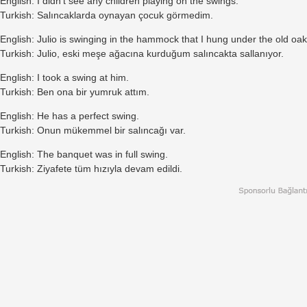
English: I didn't see any children playing on the swings.
Turkish: Salıncaklarda oynayan çocuk görmedim.
English: Julio is swinging in the hammock that I hung under the old oak
Turkish: Julio, eski meşe ağacına kurduğum salıncakta sallanıyor.
English: I took a swing at him.
Turkish: Ben ona bir yumruk attım.
English: He has a perfect swing.
Turkish: Onun mükemmel bir salıncağı var.
English: The banquet was in full swing.
Turkish: Ziyafete tüm hızıyla devam edildi.