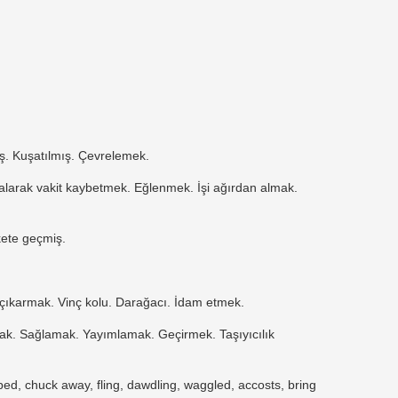
ış. Kuşatılmış. Çevrelemek.
larak vakit kaybetmek. Eğlenmek. İşi ağırdan almak.
kete geçmiş.
ya çıkarmak. Vinç kolu. Darağacı. İdam etmek.
ak. Sağlamak. Yayımlamak. Geçirmek. Taşıyıcılık
ed, chuck away, fling, dawdling, waggled, accosts, bring