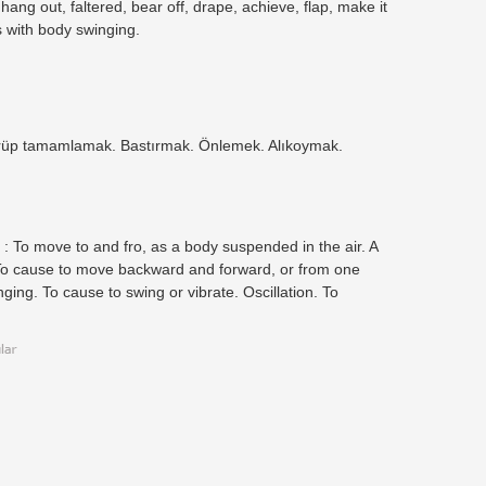
hang out, faltered, bear off, drape, achieve, flap, make it
s with body swinging.
ürüp tamamlamak. Bastırmak. Önlemek. Alıkoymak.
: To move to and fro, as a body suspended in the air. A
t. To cause to move backward and forward, or from one
ging. To cause to swing or vibrate. Oscillation. To