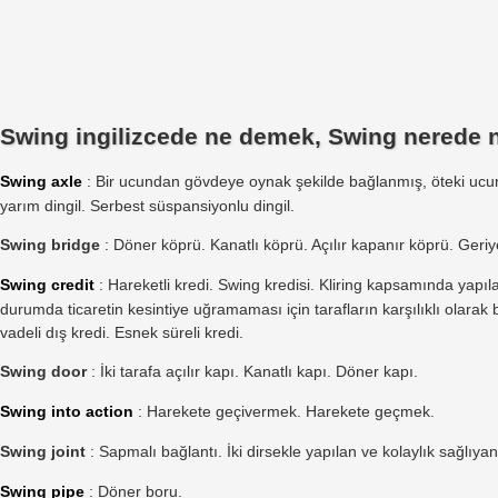
Swing ingilizcede ne demek, Swing nerede na
Swing axle
: Bir ucundan gövdeye oynak şekilde bağlanmış, öteki ucund
yarım dingil. Serbest süspansiyonlu dingil.
Swing bridge
: Döner köprü. Kanatlı köprü. Açılır kapanır köprü. Geri
Swing credit
: Hareketli kredi. Swing kredisi. Kliring kapsamında yapı
durumda ticaretin kesintiye uğramaması için tarafların karşılıklı olarak beli
vadeli dış kredi. Esnek süreli kredi.
Swing door
: İki tarafa açılır kapı. Kanatlı kapı. Döner kapı.
Swing into action
: Harekete geçivermek. Harekete geçmek.
Swing joint
: Sapmalı bağlantı. İki dirsekle yapılan ve kolaylık sağlıyan
Swing pipe
: Döner boru.