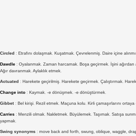
Circled
: Etrafını dolaşmak. Kuşatmak. Çevrelenmiş. Daire içine alınm
Dawdle
: Oyalanmak. Zaman harcamak. Boşa geçirmek. İşini ağırdan a
Ağır davranmak. Aylaklık etmek.
Actuated
: Harekete geçirilmiş. Harekete geçirmek. Çalıştırmak. Hare
Change into
: Kaymak. -e dönüşmek. -e dönüştürmek.
Gibbet
: Bel kirişi. Rezil etmek. Maçuna kolu. Kirli çamaşırlarını orta
Carries
: Menzili olmak. Nakletmek. Büyülemek. Taşımak. Satışa sunm
yapmak.
Swing synonyms
: move back and forth, swung, oblique, waggle, drap