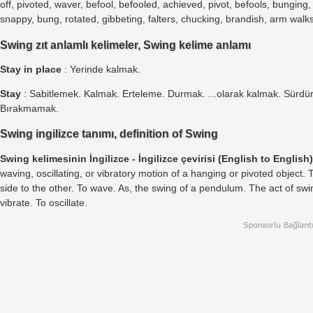
off, pivoted, waver, befool, befooled, achieved, pivot, befools, bunging, 
snappy, bung, rotated, gibbeting, falters, chucking, brandish, arm walk
Swing zıt anlamlı kelimeler, Swing kelime anlamı
Stay in place
: Yerinde kalmak.
Stay
: Sabitlemek. Kalmak. Erteleme. Durmak. ...olarak kalmak. Sürd
Bırakmamak.
Swing ingilizce tanımı, definition of Swing
Swing kelimesinin İngilizce - İngilizce çevirisi (English to English)
waving, oscillating, or vibratory motion of a hanging or pivoted objec
side to the other. To wave. As, the swing of a pendulum. The act of swin
vibrate. To oscillate.