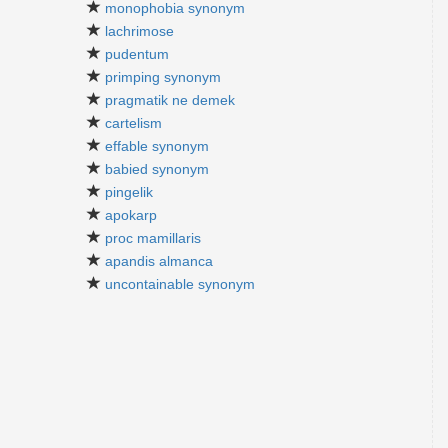
monophobia synonym
lachrimose
pudentum
primping synonym
pragmatik ne demek
cartelism
effable synonym
babied synonym
pingelik
apokarp
proc mamillaris
apandis almanca
uncontainable synonym