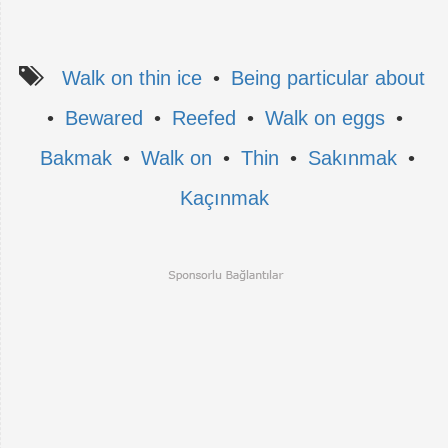
Walk on thin ice
•
Being particular about
•
Bewared
•
Reefed
•
Walk on eggs
•
Bakmak
•
Walk on
•
Thin
•
Sakınmak
•
Kaçınmak