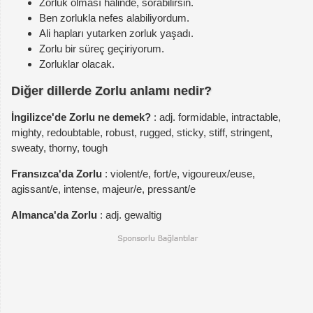
Zorluk olması halinde, sorabilirsin.
Ben zorlukla nefes alabiliyordum.
Ali hapları yutarken zorluk yaşadı.
Zorlu bir süreç geçiriyorum.
Zorluklar olacak.
Diğer dillerde Zorlu anlamı nedir?
İngilizce'de Zorlu ne demek?
: adj. formidable, intractable,
mighty, redoubtable, robust, rugged, sticky, stiff, stringent,
sweaty, thorny, tough
Fransızca'da Zorlu
: violent/e, fort/e, vigoureux/euse,
agissant/e, intense, majeur/e, pressant/e
Almanca'da Zorlu
: adj. gewaltig