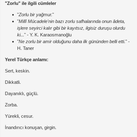
"Zorlu" ile ilgili cümleler
"
Zorlu bir yağmur.
"
"
Millî Mücadele'nin bazı zorlu safhalarında onun âdeta,
işlere seyirci kalır gibi bir kayıtsız, ilgisiz duruşu olurdu
ki...
" - Y. K. Karaosmanoğlu
"
Ne zorlu bir amir olduğunu daha ilk gününden belli etti.
" -
H. Taner
Yerel Türkçe anlamı:
Sert, keskin.
Dikkatli.
Dayanıklı, güçlü.
Zorba.
Yürekli, cesur.
İnandırıcı konuşan, girgin.