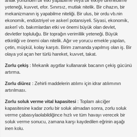
ahlak yönünden bir etki yapabilme veya bir etkiye direnebilme
yeteneği, kuvvet, efor. Sınırsız, mutlak nitelik. Bir cihazın, bir
mekanizmanın iş yapabilme niteliği. Bir ulus, bir ordu vb.nin
ekonomik, endüstriyel ve askerî potansiyeli. Siyasi, ekonomik,
askerî vb. bakımlardan etki ve önemi büyük olan devlet,
devletler topluluğu. Bir toprağın verimlilik yeteneği. Büyük
etkinliği ve önemi olan nitelik. Ağır ve yorucu emekle yapılan,
çetin, müşkül, kolay karşıtı. Birim zamanda yapılmış olan iş. Bir
olaya yol açan her türlü hareket, kuvvet, takat.
Zorlu çekiş
: Mekanik aygıtlar kullanarak bacanın çekiş gücünü
artırma.
Zorlu diürez
: Zehirli maddelerin atılımı için idrar atılımının
artırılması.
Zorlu soluk verme vital kapasitesi
: Toplam akciğer
kapasitesine kadar zorlu bir soluk almadan sonra, zorlu soluk
verme çabasıylaolabildiğince hızlı ve tüm havayı verecek bir
soluk verme sonucu, zamana karşı kaydedilen eğrinin aşağı
inen kolu.