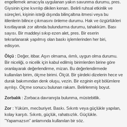
engellemek amacıyla uygulanan yakın savunma durumu, pres.
Giysinin içine kıvrılıp dikilen kenarı. Belirli ruhsal etkinlik ve
süreçleri, kişinin isteği dışında bilinçaltına itmesi veya bu
itilenlerin bilince çıkmasını önleme durumu. Hak ve özgürlükleri
kısıtlayarak zor altında bulundurma durumu, tahakküm. Bası
sayısı. Bir maddeyi sıkıp ezen alet, pres. Bir eserin
tekrarlanarak yapılmış olan baskı işlemlerinden her biri,
edisyon.
Ölçü
: Değer, itibar. Aşırı olmama, ılımlı, uygun olma durumu.
Bir niceliği, o nicelik için kabul edilmiş birimlerden birine göre
oranlayarak değerlendirme, mizan. Bu değerlendirmede
kullanılan birim, ölçme birimi. Ölçüt. Bir şiirdeki dizelerin hece ve
durak bakımından denk oluşu, vezin. Bir ezginin eşit bölümlere
ayrılışı. Ölçme sonucu bulunan rakam. Belirlenmiş boyut.
Zorbalık
: Zorbaca davranışta bulunma, müstebitlik.
Zor
: Yüküm, mecburiyet. Baskı. Sıkıntı veya güçlükle yapılan,
kolay karşıtı. Sıkıntı, güçlük, rahatsızlık. Güçlükle.
"Yapamazsın" anlamında kullanılan bir söz.