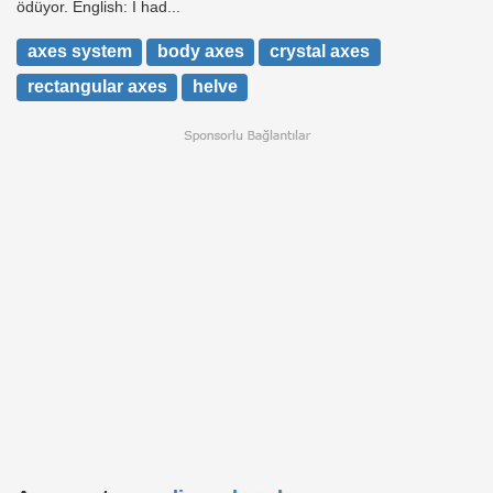
ödüyor. English: I had...
axes system
body axes
crystal axes
rectangular axes
helve