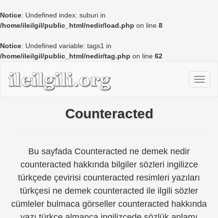
Notice
: Undefined index: suburi in
/home/ileilgil/public_html/nedir/load.php
on line
8
Notice
: Undefined variable: tags1 in
/home/ileilgil/public_html/nedir/tag.php
on line
62
Counteracted
Bu sayfada Counteracted ne demek nedir
counteracted hakkında bilgiler sözleri ingilizce
türkçede çevirisi counteracted resimleri yazıları
türkçesi ne demek counteracted ile ilgili sözler
cümleler bulmaca görseller counteracted hakkında
yazı türkçe almanca ingilizcede sözlük anlamı