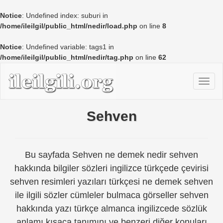
Notice
: Undefined index: suburi in
/home/ileilgil/public_html/nedir/load.php
on line
8
Notice
: Undefined variable: tags1 in
/home/ileilgil/public_html/nedir/tag.php
on line
62
Sehven
Bu sayfada Sehven ne demek nedir sehven
hakkında bilgiler sözleri ingilizce türkçede çevirisi
sehven resimleri yazıları türkçesi ne demek sehven
ile ilgili sözler cümleler bulmaca görseller sehven
hakkında yazı türkçe almanca ingilizcede sözlük
anlamı kısaca tanımını ve benzeri diğer konuları