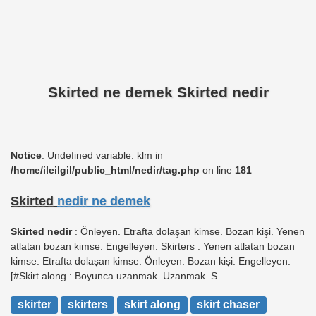
Skirted ne demek Skirted nedir
Notice
: Undefined variable: klm in
/home/ileilgil/public_html/nedir/tag.php
on line
181
Skirted
nedir ne demek
Skirted nedir
: Önleyen. Etrafta dolaşan kimse. Bozan kişi. Yenen
atlatan bozan kimse. Engelleyen. Skirters : Yenen atlatan bozan
kimse. Etrafta dolaşan kimse. Önleyen. Bozan kişi. Engelleyen.
[#Skirt along : Boyunca uzanmak. Uzanmak. S...
skirter
skirters
skirt along
skirt chaser