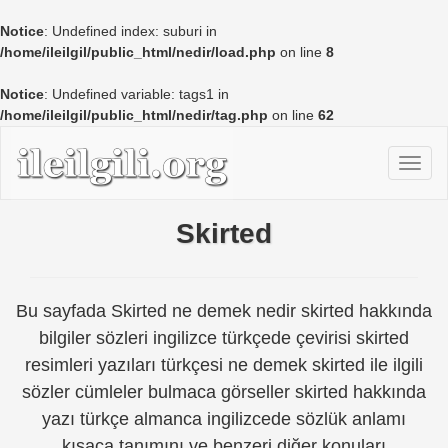
Notice
: Undefined index: suburi in
/home/ileilgil/public_html/nedir/load.php
on line
8
Notice
: Undefined variable: tags1 in
/home/ileilgil/public_html/nedir/tag.php
on line
62
Skirted
Bu sayfada Skirted ne demek nedir skirted hakkında
bilgiler sözleri ingilizce türkçede çevirisi skirted
resimleri yazıları türkçesi ne demek skirted ile ilgili
sözler cümleler bulmaca görseller skirted hakkında
yazı türkçe almanca ingilizcede sözlük anlamı
kısaca tanımını ve benzeri diğer konuları