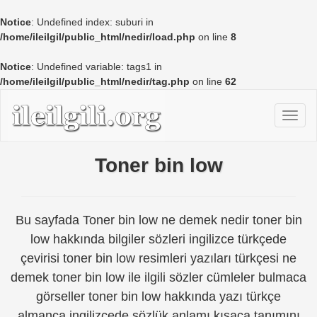
Notice
: Undefined index: suburi in
/home/ileilgil/public_html/nedir/load.php
on line
8
Notice
: Undefined variable: tags1 in
/home/ileilgil/public_html/nedir/tag.php
on line
62
Toner bin low
Bu sayfada Toner bin low ne demek nedir toner bin
low hakkında bilgiler sözleri ingilizce türkçede
çevirisi toner bin low resimleri yazıları türkçesi ne
demek toner bin low ile ilgili sözler cümleler bulmaca
görseller toner bin low hakkında yazı türkçe
almanca ingilizcede sözlük anlamı kısaca tanımını