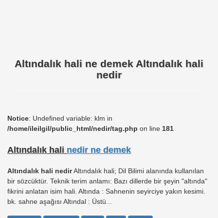
Altındalık hali ne demek Altındalık hali
nedir
Notice
: Undefined variable: klm in
/home/ileilgil/public_html/nedir/tag.php
on line
181
Altındalık hali
nedir ne demek
Altındalık hali nedir
Altındalık hali; Dil Bilimi alanında kullanılan
bir sözcüktür. Teknik terim anlamı: Bazı dillerde bir şeyin "altında"
fikrini anlatan isim hali. Altında : Sahnenin seyirciye yakın kesimi.
bk. sahne aşağısı Altındal : Üstü...