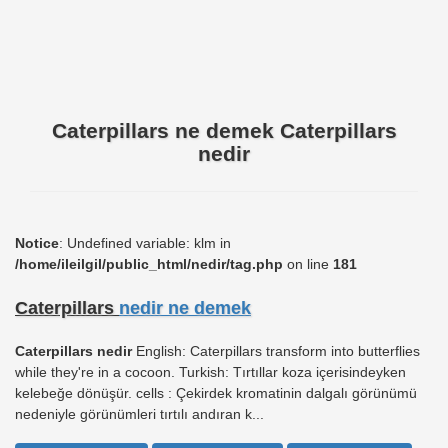
Caterpillars ne demek Caterpillars
nedir
Notice
: Undefined variable: klm in
/home/ileilgil/public_html/nedir/tag.php
on line
181
Caterpillars
nedir ne demek
Caterpillars nedir
English: Caterpillars transform into butterflies
while they're in a cocoon. Turkish: Tırtıllar koza içerisindeyken
kelebeğe dönüşür. cells : Çekirdek kromatinin dalgalı görünümü
nedeniyle görünümleri tırtılı andıran k...