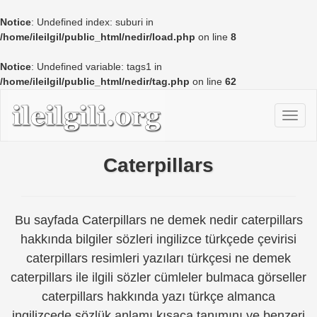
Notice
: Undefined index: suburi in
/home/ileilgil/public_html/nedir/load.php
on line
8
Notice
: Undefined variable: tags1 in
/home/ileilgil/public_html/nedir/tag.php
on line
62
Caterpillars
Bu sayfada Caterpillars ne demek nedir caterpillars
hakkında bilgiler sözleri ingilizce türkçede çevirisi
caterpillars resimleri yazıları türkçesi ne demek
caterpillars ile ilgili sözler cümleler bulmaca görseller
caterpillars hakkında yazı türkçe almanca
ingilizcede sözlük anlamı kısaca tanımını ve benzeri