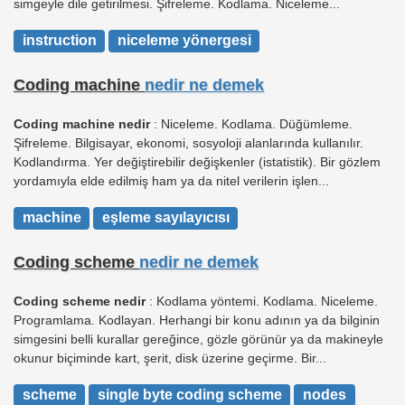
simgeyle dile getirilmesi. Şifreleme. Kodlama. Niceleme...
instruction
niceleme yönergesi
Coding machine
nedir ne demek
Coding machine nedir
: Niceleme. Kodlama. Düğümleme.
Şifreleme. Bilgisayar, ekonomi, sosyoloji alanlarında kullanılır.
Kodlandırma. Yer değiştirebilir değişkenler (istatistik). Bir gözlem
yordamıyla elde edilmiş ham ya da nitel verilerin işlen...
machine
eşleme sayılayıcısı
Coding scheme
nedir ne demek
Coding scheme nedir
: Kodlama yöntemi. Kodlama. Niceleme.
Programlama. Kodlayan. Herhangi bir konu adının ya da bilginin
simgesini belli kurallar gereğince, gözle görünür ya da makineyle
okunur biçiminde kart, şerit, disk üzerine geçirme. Bir...
scheme
single byte coding scheme
nodes