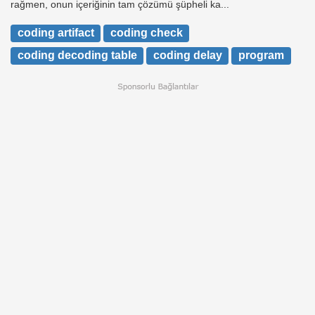
rağmen, onun içeriğinin tam çözümü şüpheli ka...
coding artifact
coding check
coding decoding table
coding delay
program