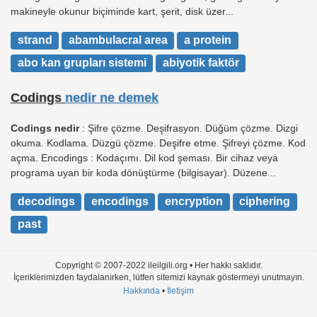
makineyle okunur biçiminde kart, şerit, disk üzer...
strand
abambulacral area
a protein
abo kan grupları sistemi
abiyotik faktör
Codings
nedir ne demek
Codings nedir
: Şifre çözme. Deşifrasyon. Düğüm çözme. Dizgi
okuma. Kodlama. Düzgü çözme. Deşifre etme. Şifreyi çözme. Kod
açma. Encodings : Kodaçımı. Dil kod şeması. Bir cihaz veya
programa uyan bir koda dönüştürme (bilgisayar). Düzene...
decodings
encodings
encryption
ciphering
past
Copyright © 2007-2022 ileilgili.org • Her hakkı saklıdır.
İçeriklerimizden faydalanırken, lütfen sitemizi kaynak göstermeyi unutmayın.
Hakkında
•
İletişim