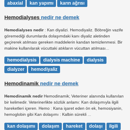
abaxial
kan yapımı
karın ağrısı
Hemodialyses
nedir ne demek
Hemodialyses nedir
: Kan diyalizi. Hemodiyaliz. Böbreğin vazife
göremediği durumlarda dolaşımdaki kanı diyaliz aletinden
geçirerek atılması gereken maddelerin kandan temizlenmesi. Bir
makine kullanılarak vücuttaki atıkların vücuttan atılması...
hemodialysis
dialysis machine
dialysis
dialyzer
hemodiyaliz
Hemodinamik
nedir ne demek
Hemodinamik nedir
Hemodinamik; Veteriner alanında kullanılan
bir kelimedir. Veterinerlikte sözlük anlamı: Kan dolaşımıyla ilgili
hareketleri içeren. Hemo : Kana işaret eden ön ek, hemosiyanin,
hemoglobin gibi Kan dolaşımı : Kalbin sürekli ...
kan dolaşımı
dolaşım
hareket
dolaşı
ilgili