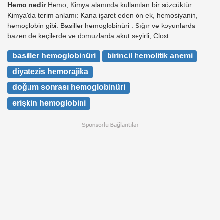
Hemo nedir
Hemo; Kimya alanında kullanılan bir sözcüktür.
Kimya'da terim anlamı: Kana işaret eden ön ek, hemosiyanin,
hemoglobin gibi. Basiller hemoglobinüri : Sığır ve koyunlarda
bazen de keçilerde ve domuzlarda akut seyirli, Clost...
basiller hemoglobinüri
birincil hemolitik anemi
diyatezis hemorajika
doğum sonrası hemoglobinüri
erişkin hemoglobini