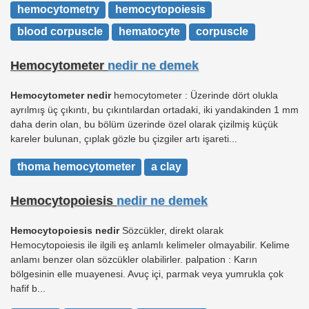
hemocytometry
hemocytopoiesis
blood corpuscle
hematocyte
corpuscle
Hemocytometer
nedir ne demek
Hemocytometer nedir
hemocytometer : Üzerinde dört olukla
ayrılmış üç çıkıntı, bu çıkıntılardan ortadaki, iki yandakinden 1 mm
daha derin olan, bu bölüm üzerinde özel olarak çizilmiş küçük
kareler bulunan, çıplak gözle bu çizgiler artı işareti...
thoma hemocytometer
a clay
Hemocytopoiesis
nedir ne demek
Hemocytopoiesis nedir
Sözcükler, direkt olarak
Hemocytopoiesis ile ilgili eş anlamlı kelimeler olmayabilir. Kelime
anlamı benzer olan sözcükler olabilirler. palpation : Karın
bölgesinin elle muayenesi. Avuç içi, parmak veya yumrukla çok
hafif b...