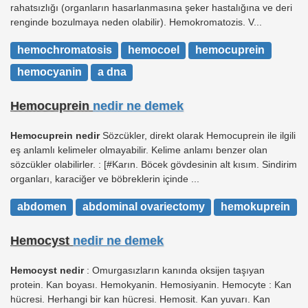
rahatsızlığı (organların hasarlanmasına şeker hastalığına ve deri
renginde bozulmaya neden olabilir). Hemokromatozis. V...
hemochromatosis
hemocoel
hemocuprein
hemocyanin
a dna
Hemocuprein
nedir ne demek
Hemocuprein nedir
Sözcükler, direkt olarak Hemocuprein ile ilgili
eş anlamlı kelimeler olmayabilir. Kelime anlamı benzer olan
sözcükler olabilirler. : [#Karın. Böcek gövdesinin alt kısım. Sindirim
organları, karaciğer ve böbreklerin içinde ...
abdomen
abdominal ovariectomy
hemokuprein
Hemocyst
nedir ne demek
Hemocyst nedir
: Omurgasızların kanında oksijen taşıyan
protein. Kan boyası. Hemokyanin. Hemosiyanin. Hemocyte : Kan
hücresi. Herhangi bir kan hücresi. Hemosit. Kan yuvarı. Kan