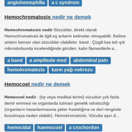
angiohemophilia
a c syndrom
Hemochromatosis
nedir ne demek
Hemochromatosis nedir
Sözcükler, direkt olarak
Hemochromatosis ile ilgili eş anlamlı kelimeler olmayabilir. Kelime
anlamı benzer olan sözcükler olabilirler. band : Çizgili kas teli ışık
mikroskobunda incelendiğinde görülen, kalın flamentlerle a...
a band
a amplitude mod
abdominal pain
hemokromatozis
karın yağı nekrozu
Hemocoel
nedir ne demek
Hemocoel nedir
: (tıp veya medikal terimi) vücudun çok fazla
demir emmesi ve organlarda tutması genetik rahatsızlığı
(organların hasarlanmasına şeker hastalığına ve deri renginde
bozulmaya neden olabilir). Hemokromatozis. Vücutta aşırı d...
hemocidal
haemocoel
a crochordon