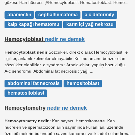
gözesi. Han hücresi. [#Hemocytoblast : Hematositoblast. Hemo...
abamectin
cephalhematoma
a c deformity
kalp kapağı hematomu
karın içi yağ nekrozu
Hemocytoblast
nedir ne demek
Hemocytoblast nedir
Sözcükler, direkt olarak Hemocytoblast ile
ilgili eş anlamlı kelimeler olmayabilir. Kelime anlamı benzer olan
sözcükler olabilirler. c syndrom : Arnold-chiari yapılış bozukluğu.
A-c sendromu. Abdominal fat necrosis : yağı ...
abdominal fat necrosis
hemositoblast
hematositoblast
Hemocytometry
nedir ne demek
Hemocytometry nedir
: Kan sayacı. Hemositometre. Kan
hücreleri ve spermatozoonların sayımında kullanılan, üzerinde
özel bölmelerin bulunduğu sayım kamarası ve iki adet sulandırma