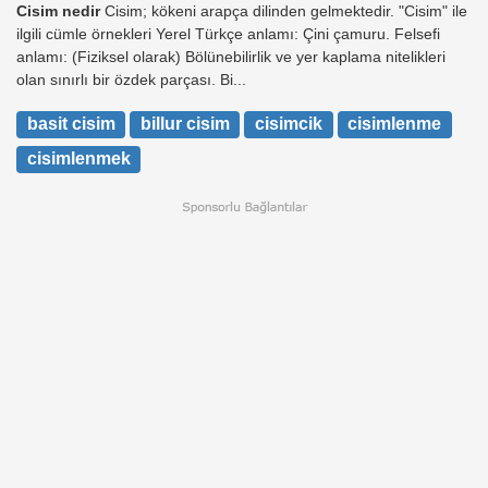
Cisim nedir
Cisim; kökeni arapça dilinden gelmektedir. "Cisim" ile
ilgili cümle örnekleri Yerel Türkçe anlamı: Çini çamuru. Felsefi
anlamı: (Fiziksel olarak) Bölünebilirlik ve yer kaplama nitelikleri
olan sınırlı bir özdek parçası. Bi...
basit cisim
billur cisim
cisimcik
cisimlenme
cisimlenmek