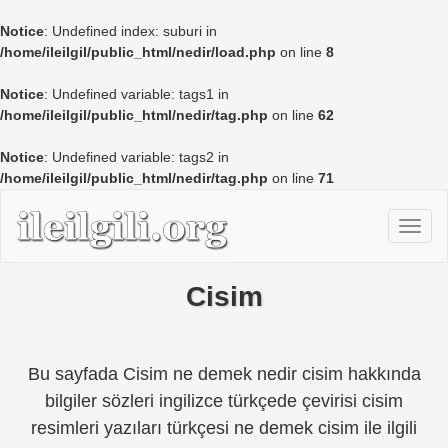
Notice
: Undefined index: suburi in
/home/ileilgil/public_html/nedir/load.php
on line
8
Notice
: Undefined variable: tags1 in
/home/ileilgil/public_html/nedir/tag.php
on line
62
Notice
: Undefined variable: tags2 in
/home/ileilgil/public_html/nedir/tag.php
on line
71
Cisim
Bu sayfada Cisim ne demek nedir cisim hakkında
bilgiler sözleri ingilizce türkçede çevirisi cisim
resimleri yazıları türkçesi ne demek cisim ile ilgili