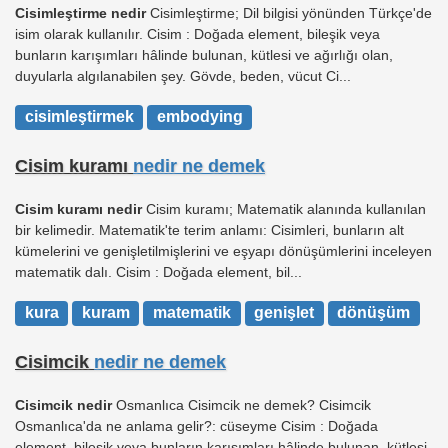
Cisimleştirme nedir
Cisimleştirme; Dil bilgisi yönünden Türkçe'de
isim olarak kullanılır. Cisim : Doğada element, bileşik veya
bunların karışımları hâlinde bulunan, kütlesi ve ağırlığı olan,
duyularla algılanabilen şey. Gövde, beden, vücut Ci...
cisimleştirmek
embodying
Cisim kuramı
nedir ne demek
Cisim kuramı nedir
Cisim kuramı; Matematik alanında kullanılan
bir kelimedir. Matematik'te terim anlamı: Cisimleri, bunların alt
kümelerini ve genişletilmişlerini ve eşyapı dönüşümlerini inceleyen
matematik dalı. Cisim : Doğada element, bil...
kura
kuram
matematik
genişlet
dönüşüm
Cisimcik
nedir ne demek
Cisimcik nedir
Osmanlıca Cisimcik ne demek? Cisimcik
Osmanlıca'da ne anlama gelir?: cüseyme Cisim : Doğada
element, bileşik veya bunların karışımları hâlinde bulunan, kütlesi