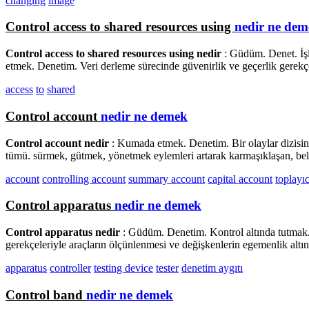
changing
image
Control access to shared resources using
nedir ne dem
Control access to shared resources using nedir
: Güdüm. Denet. İşl
etmek. Denetim. Veri derleme sürecinde güvenirlik ve geçerlik gerekçe
access
to
shared
Control account
nedir ne demek
Control account nedir
: Kumada etmek. Denetim. Bir olaylar dizisini,
tümü. sürmek, gütmek, yönetmek eylemleri artarak karmaşıklaşan, belirsi
account
controlling account
summary account
capital account
toplayı
Control apparatus
nedir ne demek
Control apparatus nedir
: Güdüm. Denetim. Kontrol altında tutmak.
gerekçeleriyle araçların ölçünlenmesi ve değişkenlerin egemenlik altın
apparatus
controller
testing device
tester
denetim aygıtı
Control band
nedir ne demek