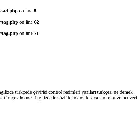
/load.php
on line
8
r/tag.php
on line
62
r/tag.php
on line
71
ilizce türkçede çevirisi control resimleri yazıları türkçesi ne demek
azı türkçe almanca ingilizcede sözlük anlamı kısaca tanımını ve benzeri