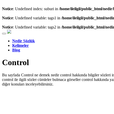
Notice
: Undefined index: suburi in
/home/ileilgil/public_html/nedir
Notice
: Undefined variable: tags1 in
/home/ileilgil/public_html/nedi
Notice
: Undefined variable: tags2 in
/home/ileilgil/public_html/nedi
Nedir Sözlük
Kelimeler
Blog
Control
Bu sayfada Control ne demek nedir control hakkında bilgiler sözleri ing
control ile ilgili sözler cümleler bulmaca görseller control hakkında y
diğer konuları inceleyebilirsiniz.