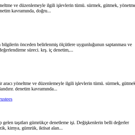
ı yöneltme ve düzenlemeyle ilgili işlevlerin tümü. sürmek, gütmek, yönetm
denetim kavramında, doğru...
 bilgilerin önceden belirlenmiş ölçütlere uygunluğunun saptanması ve
eğerlendirme süreci. krş. iç denetim,...
bir aracı yöneltme ve düzenlemeyle ilgili işlevlerin tümü. sürmek, gütme
landırır. denetim kavramında...
rustees
 gelen taşıtları gümrükçe denetleme işi. Değişkenlerin belli değerler
ik, kimya, gümrük, iktisat alan...