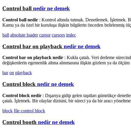
Control ball
nedir ne demek
Control ball nedir
: Kontrol altında tutmak. Denetlemek. İşletmek. Bilg
Kamu ya da özel bir kuruluşa ilişkin bilgilerin önceden belirlenmiş ö
ball
absolute loader
cursor
cursors
imleç
Control bar on playback
nedir ne demek
Control bar on playback nedir
: Kukla çatalı. Veri derleme sürecind
değişkenlerin egemenlik altına alınmasına ilişkin gözlem ya da ölçüm 
bar
on
playback
Control block
nedir ne demek
Control block nedir
: Dışarıya gidip gelen taşıtları gümrükçe denet
çatalı. İşletmek. Bir olaylar dizisini, bir süreci ya da bir aracı yöneltme
block
file control block
Control booth
nedir ne demek