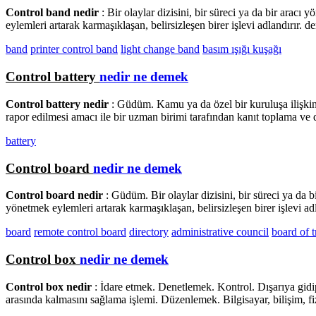
Control band nedir
: Bir olaylar dizisini, bir süreci ya da bir arac
eylemleri artarak karmaşıklaşan, belirsizleşen birer işlevi adlandırır. 
band
printer control band
light change band
basım ışığı kuşağı
Control battery
nedir ne demek
Control battery nedir
: Güdüm. Kamu ya da özel bir kuruluşa ilişkin
rapor edilmesi amacı ile bir uzman birimi tarafından kanıt toplama ve d
battery
Control board
nedir ne demek
Control board nedir
: Güdüm. Bir olaylar dizisini, bir süreci ya da 
yönetmek eylemleri artarak karmaşıklaşan, belirsizleşen birer işlevi ad
board
remote control board
directory
administrative council
board of t
Control box
nedir ne demek
Control box nedir
: İdare etmek. Denetlemek. Kontrol. Dışarıya gidip
arasında kalmasını sağlama işlemi. Düzenlemek. Bilgisayar, bilişim, fiz