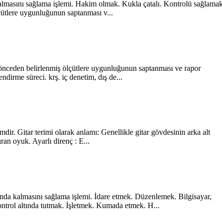
kalmasını sağlama işlemi. Hakim olmak. Kukla çatalı. Kontrolü sağlamak
lçütlere uygunluğunun saptanması v...
n önceden belirlenmiş ölçütlere uygunluğunun saptanması ve rapor
ndirme süreci. krş. iç denetim, dış de...
mdir. Gitar terimi olarak anlamı: Genellikle gitar gövdesinin arka alt
ıran oyuk. Ayarlı direnç : E...
sında kalmasını sağlama işlemi. İdare etmek. Düzenlemek. Bilgisayar,
Kontrol altında tutmak. İşletmek. Kumada etmek. H...