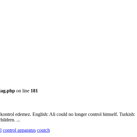
/tag.php
on line
181
i kontrol edemez. English: Ali could no longer control himself. Turkish:
ildren. ...
l
control apparatus
coutch