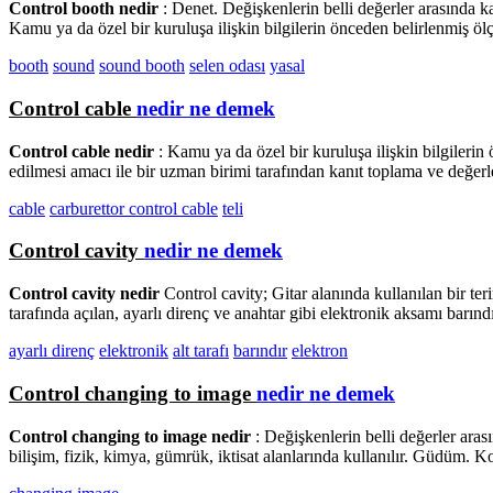
Control booth nedir
: Denet. Değişkenlerin belli değerler arasında 
Kamu ya da özel bir kuruluşa ilişkin bilgilerin önceden belirlenmiş ö
booth
sound
sound booth
selen odası
yasal
Control cable
nedir ne demek
Control cable nedir
: Kamu ya da özel bir kuruluşa ilişkin bilgileri
edilmesi amacı ile bir uzman birimi tarafından kanıt toplama ve değerle
cable
carburettor control cable
teli
Control cavity
nedir ne demek
Control cavity nedir
Control cavity; Gitar alanında kullanılan bir teri
tarafında açılan, ayarlı direnç ve anahtar gibi elektronik aksamı barınd
ayarlı direnç
elektronik
alt tarafı
barındır
elektron
Control changing to image
nedir ne demek
Control changing to image nedir
: Değişkenlerin belli değerler ara
bilişim, fizik, kimya, gümrük, iktisat alanlarında kullanılır. Güdüm. 