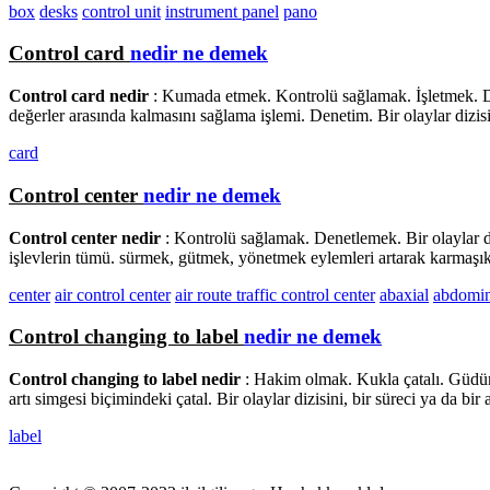
box
desks
control unit
instrument panel
pano
Control card
nedir ne demek
Control card nedir
: Kumada etmek. Kontrolü sağlamak. İşletmek. Dış
değerler arasında kalmasını sağlama işlemi. Denetim. Bir olaylar dizisini
card
Control center
nedir ne demek
Control center nedir
: Kontrolü sağlamak. Denetlemek. Bir olaylar diz
işlevlerin tümü. sürmek, gütmek, yönetmek eylemleri artarak karmaşıklaş
center
air control center
air route traffic control center
abaxial
abdomin
Control changing to label
nedir ne demek
Control changing to label nedir
: Hakim olmak. Kukla çatalı. Güdüm.
artı simgesi biçimindeki çatal. Bir olaylar dizisini, bir süreci ya da bir
label