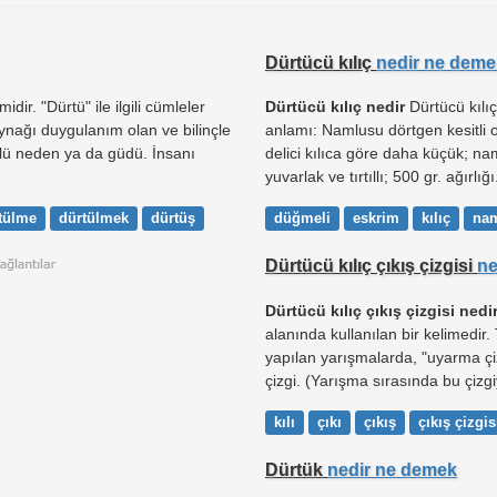
Dürtücü kılıç
nedir ne deme
midir. "Dürtü" ile ilgili cümleler
Dürtücü kılıç nedir
Dürtücü kılıç;
ynağı duygulanım olan ve bilinçle
anlamı: Namlusu dörtgen kesitli ol
çlü neden ya da güdü. İnsanı
delici kılıca göre daha küçük; na
yuvarlak ve tırtıllı; 500 gr. ağırlığı.
tülme
dürtülmek
dürtüş
düğmeli
eskrim
kılıç
na
Dürtücü kılıç çıkış çizgisi
ne
Dürtücü kılıç çıkış çizgisi nedi
alanında kullanılan bir kelimedir.
yapılan yarışmalarda, "uyarma çiz
çizgi. (Yarışma sırasında bu çizgiy
kılı
çıkı
çıkış
çıkış çizgis
Dürtük
nedir ne demek