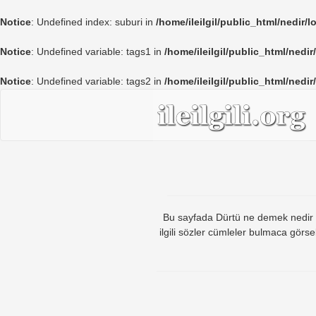
Notice
: Undefined index: suburi in
/home/ileilgil/public_html/nedir/
Notice
: Undefined variable: tags1 in
/home/ileilgil/public_html/nedir
Notice
: Undefined variable: tags2 in
/home/ileilgil/public_html/nedir
Bu sayfada Dürtü ne demek nedir dür
ilgili sözler cümleler bulmaca görs