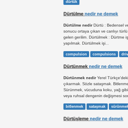
dürtük
Dürtülme
nedir ne demek
Dürtülme nedir
Dürtü : Bedensel v
sonucu ortaya çıkan ve canlıyı türlü
gelen gerilim. Dürtülmek : Dürtme i
yapılmak. Dürtülmek işi...
compulsion
compulsions
dri
Dürtünmek
nedir ne demek
Dürtünmek nedir
Yerel Türkçe'deki
çıkarmak. Sözle sataşmak. Bitlenme
Sürünmek, vücuduna koku, yağ gibi
veya ruhsal dengenin değişmesi son
bitlenmek
sataşmak
sürünme
Dürtüşleme
nedir ne demek