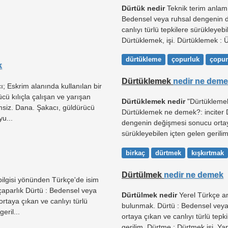
Dürtük nedir
Teknik terim anlamı
Bedensel veya ruhsal dengenin d
canlıyı türlü tepkilere sürükleyeb
Dürtüklemek, işi. Dürtüklemek : Ü
dürtükleme
çopurluk
çopur
k
Dürtüklemek
nedir ne dem
ı; Eskrim alanında kullanılan bir
ücü kılıçla çalışan ve yarışan
Dürtüklemek nedir
"Dürtüklemek"
limsiz. Dana. Şakacı, güldürücü
Dürtüklemek ne demek?: inciter 
yu...
dengenin değişmesi sonucu ortaya
sürükleyebilen içten gelen gerili
birkaç
dürtmek
kışkırtmak
Dürtülmek
nedir ne demek
bilgisi yönünden Türkçe'de isim
, çaparlık Dürtü : Bedensel veya
Dürtülmek nedir
Yerel Türkçe a
taya çıkan ve canlıyı türlü
bulunmak. Dürtü : Bedensel vey
eril...
ortaya çıkan ve canlıyı türlü tepk
gerilim. Dürtme : Dürtmek işi. Ya