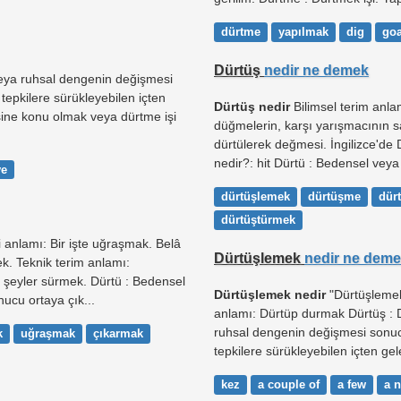
dürtme
yapılmak
dig
go
Dürtüş
nedir ne demek
eya ruhsal dengenin değişmesi
 tepkilere sürükleyebilen içten
Dürtüş nedir
Bilimsel terim anla
şine konu olmak veya dürtme işi
düğmelerin, karşı yarışmacının s
dürtülerek değmesi. İngilizce'de
nedir?: hit Dürtü : Bedensel veya 
ve
dürtüşlemek
dürtüşme
dür
dürtüştürmek
 anlamı: Bir işte uğraşmak. Belâ
Dürtüşlemek
nedir ne dem
k. Teknik terim anlamı:
 şeyler sürmek. Dürtü : Bedensel
Dürtüşlemek nedir
"Dürtüşlemek"
ucu ortaya çık...
anlamı: Dürtüp durmak Dürtüş : D
ruhsal dengenin değişmesi sonucu
k
uğraşmak
çıkarmak
tepkilere sürükleyebilen içten gele
kez
a couple of
a few
a 