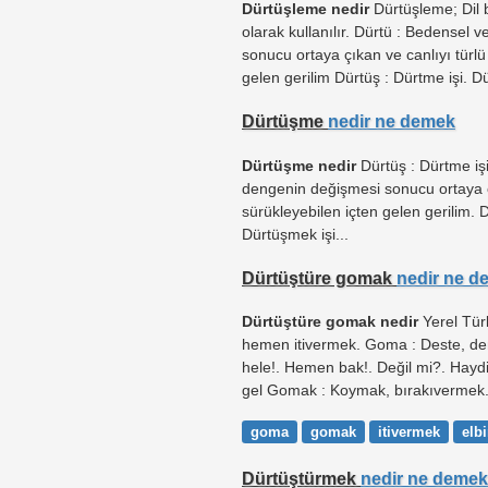
Dürtüşleme nedir
Dürtüşleme; Dil 
olarak kullanılır. Dürtü : Bedensel
sonucu ortaya çıkan ve canlıyı türlü
gelen gerilim Dürtüş : Dürtme işi. Dü
Dürtüşme
nedir ne demek
Dürtüşme nedir
Dürtüş : Dürtme iş
dengenin değişmesi sonucu ortaya çı
sürükleyebilen içten gelen gerilim. 
Dürtüşmek işi...
Dürtüştüre gomak
nedir ne d
Dürtüştüre gomak nedir
Yerel Türk
hemen itivermek. Goma : Deste, de
hele!. Hemen bak!. Değil mi?. Hayd
gel Gomak : Koymak, bırakıvermek
goma
gomak
itivermek
elbi
Dürtüştürmek
nedir ne demek