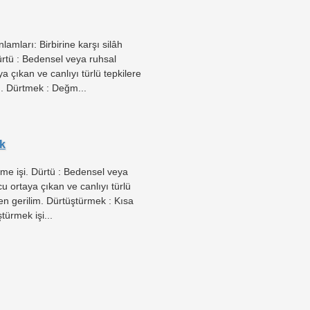
lamları: Birbirine karşı silâh
ürtü : Bedensel veya ruhsal
 çıkan ve canlıyı türlü tepkilere
m. Dürtmek : Değm...
k
me işi. Dürtü : Bedensel veya
 ortaya çıkan ve canlıyı türlü
len gerilim. Dürtüştürmek : Kısa
türmek işi...