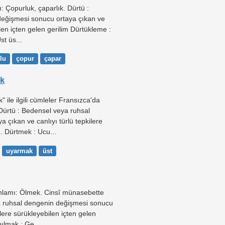
: Çopurluk, çaparlık. Dürtü :
eğişmesi sonucu ortaya çıkan ve
ilen içten gelen gerilim Dürtükleme :
st üs...
lu
çopur
çapar
ek
 ile ilgili cümleler Fransızca'da
Dürtü : Bedensel veya ruhsal
 çıkan ve canlıyı türlü tepkilere
m. Dürtmek : Ucu...
uyarmak
üst
nlamı: Ölmek. Cinsî münasebette
a ruhsal dengenin değişmesi sonucu
ilere sürükleyebilen içten gelen
pılmak : Ge...