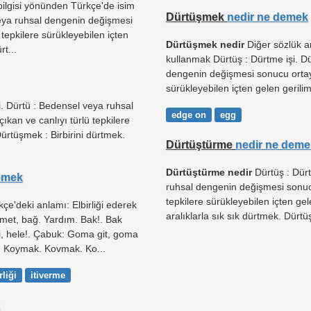
bilgisi yönünden Türkçe'de isim
Dürtüşmek
nedir ne demek
 veya ruhsal dengenin değişmesi
 tepkilere sürükleyebilen içten
Dürtüşmek nedir
Diğer sözlük an
rt...
kullanmak Dürtüş : Dürtme işi. D
dengenin değişmesi sonucu ortaya
sürükleyebilen içten gelen gerili
i. Dürtü : Bedensel veya ruhsal
edge on
egg
kan ve canlıyı türlü tepkilere
Dürtüşmek : Birbirini dürtmek.
Dürtüştürme
nedir ne deme
Dürtüştürme nedir
Dürtüş : Dürt
emek
ruhsal dengenin değişmesi sonucu
tepkilere sürükleyebilen içten ge
çe'deki anlamı: Elbirliği ederek
aralıklarla sık sık dürtmek. Dürtüş
met, bağ. Yardım. Bak!. Bak
i, hele!. Çabuk: Goma git, goma
. Koymak. Kovmak. Ko...
rliği
itiverme