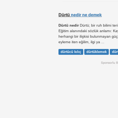
Dürtü
nedir ne demek
Dürtü nedir
Dürtü; bir ruh bilimi teri
Eğitim alanındaki sözlük anlamı: Ka
herhangi bir ilişkisi bulunmayan gü
eyleme iten eğilim, ilgi ya ...
dürtücü kılıç
dürtüklemek
dür