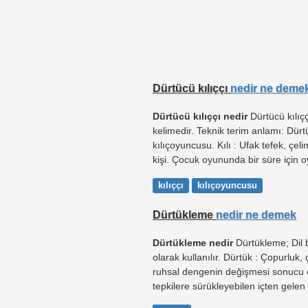
Dürtücü kılıççı
nedir ne deme
Dürtücü kılıççı nedir
Dürtücü kılıçç
kelimedir. Teknik terim anlamı: Dürt
kılıçoyuncusu. Kılı : Ufak tefek, çe
kişi. Çocuk oyununda bir süre için o
kılıççı
kılıçoyuncusu
Dürtükleme
nedir ne demek
Dürtükleme nedir
Dürtükleme; Dil 
olarak kullanılır. Dürtük : Çopurluk
ruhsal dengenin değişmesi sonucu or
tepkilere sürükleyebilen içten gelen g