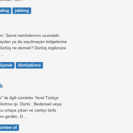
ading
jabbing
mı: Savut namlularının ucundaki
ayılan ya da sayılmayan bölgelerine
 Dürtüş ne demek? Dürtüş ingilizcesi
...
tüşmek
dürtüştürme
ek
 ile ilgili cümleler Yerel Türkçe
ürtme işi. Dürtü : Bedensel veya
 ortaya çıkan ve canlıyı türlü
n gerilim. D...
number of