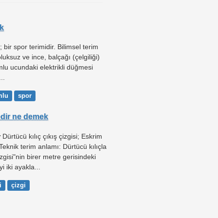
k
 bir spor terimidir. Bilimsel terim
uksuz ve ince, balçağı (çelgiliği)
mlu ucundaki elektrikli düğmesi
..
mlu
spor
dir ne demek
r
Dürtücü kılıç çıkış çizgisi; Eskrim
 Teknik terim anlamı: Dürtücü kılıçla
gisi"nin birer metre gerisindeki
i iki ayakla...
i
çizgi