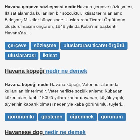
Havana çerçeve sözleşmesi nedir
Havana çerçeve sözleşmesi;
İktisat alanında kullanılan bir sözcüktür. İktisat terim anlamı:
Birleşmiş Milletler bünyesinde Uluslararası Ticaret Örgütünün
oluşturulmasını öngören, 1948 yılında Küba'nın başkenti
Havana'da ...
çerçeve
sözleşme
uluslararası ticaret örgütü
uluslararası
iktisat
Havana köpeği
nedir ne demek
Havana köpeği nedir
Havana köpeği; Veteriner alanında
kullanılan bir terimdir. Veterinerlikte sözlük anlamı: Kübadan
köken alan, tarihi 1500lü yıllara kadar dayanan, küçük yapılı,
tüylerinin kabarık olması nedeniyle kaba görünümlü, tüyleri...
görünümlü
gösteren
öğrenmek
görünüm
Havanese dog
nedir ne demek