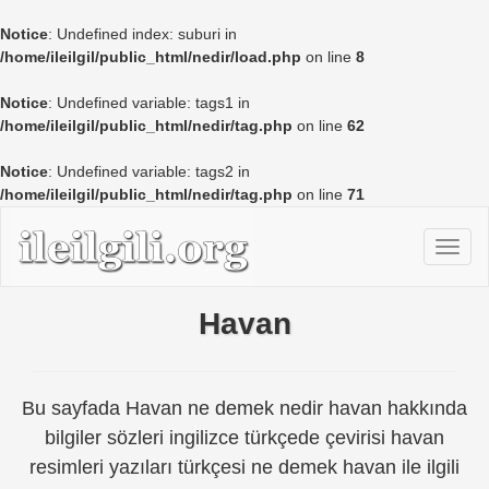
Notice
: Undefined index: suburi in
/home/ileilgil/public_html/nedir/load.php
on line
8
Notice
: Undefined variable: tags1 in
/home/ileilgil/public_html/nedir/tag.php
on line
62
Notice
: Undefined variable: tags2 in
/home/ileilgil/public_html/nedir/tag.php
on line
71
Havan
Bu sayfada Havan ne demek nedir havan hakkında
bilgiler sözleri ingilizce türkçede çevirisi havan
resimleri yazıları türkçesi ne demek havan ile ilgili