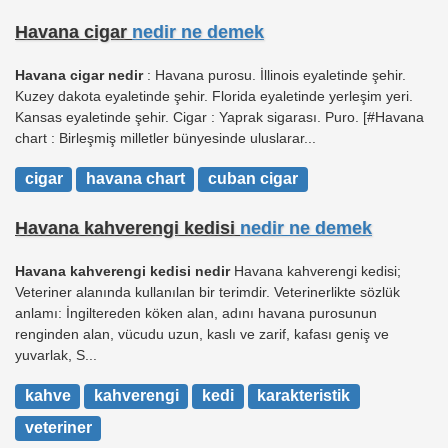
Havana cigar
nedir ne demek
Havana cigar nedir
: Havana purosu. İllinois eyaletinde şehir.
Kuzey dakota eyaletinde şehir. Florida eyaletinde yerleşim yeri.
Kansas eyaletinde şehir. Cigar : Yaprak sigarası. Puro. [#Havana
chart : Birleşmiş milletler bünyesinde uluslarar...
cigar
havana chart
cuban cigar
Havana kahverengi kedisi
nedir ne demek
Havana kahverengi kedisi nedir
Havana kahverengi kedisi;
Veteriner alanında kullanılan bir terimdir. Veterinerlikte sözlük
anlamı: İngiltereden köken alan, adını havana purosunun
renginden alan, vücudu uzun, kaslı ve zarif, kafası geniş ve
yuvarlak, S...
kahve
kahverengi
kedi
karakteristik
veteriner