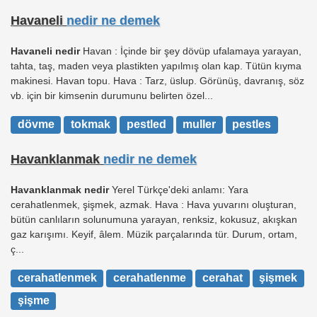
Havaneli
nedir ne demek
Havaneli nedir
Havan : İçinde bir şey dövüp ufalamaya yarayan,
tahta, taş, maden veya plastikten yapılmış olan kap. Tütün kıyma
makinesi. Havan topu. Hava : Tarz, üslup. Görünüş, davranış, söz
vb. için bir kimsenin durumunu belirten özel...
dövme
tokmak
pestled
muller
pestles
Havanklanmak
nedir ne demek
Havanklanmak nedir
Yerel Türkçe'deki anlamı: Yara
cerahatlenmek, şişmek, azmak. Hava : Hava yuvarını oluşturan,
bütün canlıların solunumuna yarayan, renksiz, kokusuz, akışkan
gaz karışımı. Keyif, âlem. Müzik parçalarında tür. Durum, ortam,
ç...
cerahatlenmek
cerahatlenme
cerahat
şişmek
şişme