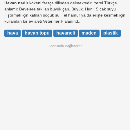
Havan nedir
kökeni farsça dilinden gelmektedir. Yerel Türkçe
anlamı: Develere takılan büyük çan. Büyük. Huni. Sıcak suyu
ılıştırmak için katılan soğuk su. Tel hamur ya da erişte kesmek için
kullanılan bir ev aleti Veterinerlik alanınd...
hava
havan topu
havaneli
maden
plastik