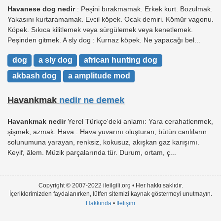
Havanese dog nedir
: Peşini bırakmamak. Erkek kurt. Bozulmak.
Yakasını kurtaramamak. Evcil köpek. Ocak demiri. Kömür vagonu.
Köpek. Sıkıca kilitlemek veya sürgülemek veya kenetlemek.
Peşinden gitmek. A sly dog : Kurnaz köpek. Ne yapacağı bel...
dog
a sly dog
african hunting dog
akbash dog
a amplitude mod
Havankmak
nedir ne demek
Havankmak nedir
Yerel Türkçe'deki anlamı: Yara cerahatlenmek,
şişmek, azmak. Hava : Hava yuvarını oluşturan, bütün canlıların
solunumuna yarayan, renksiz, kokusuz, akışkan gaz karışımı.
Keyif, âlem. Müzik parçalarında tür. Durum, ortam, ç...
Copyright © 2007-2022 ileilgili.org • Her hakkı saklıdır.
İçeriklerimizden faydalanırken, lütfen sitemizi kaynak göstermeyi unutmayın.
Hakkında
•
İletişim