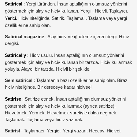
Satirical
: Yergi türünden. İnsan aptallığının olumsuz yönlerini
göstermek için alay ve hiciv kullanan. Yergili. Hicivli. Taşlayıcı.
Yerici
. Hiciv niteliğinde.
Satirik
. Taşlamalı. Taşlama veya yergi
özelliklerine sahip olan.
Satirical magazine
: Alay hiciv ve iğneleme içeren dergi. Hiciv
dergisi.
Satirically
: Hiciv usulü. İnsan aptallığının olumsuz yönlerini
göstermek için alay ve hiciv kullanan bir tarzda. Hiciv kullanmak
yoluyla. Alaycı bir tarzda. Hicivli bir şekilde.
Semisatirical
: Taşlamanın bazı özelliklerine sahip olan. Biraz
hiciv niteliğinde. Bir dereceye kadar hicivsel.
Satirise
: Satirize etmek. İnsan aptallığının olumsuz yönlerini
göstermek için alay ve hiciv kullanmak (ayrıca satirize).
Hicvetmek. Yermek. Hicvetmek suretiyle dalga geçmek.
Taşlamak. Taşlama veya hiciv yazmak.
Satirist
: Taşlamacı. Yergici. Yergi yazarı. Heccav. Hicivci.