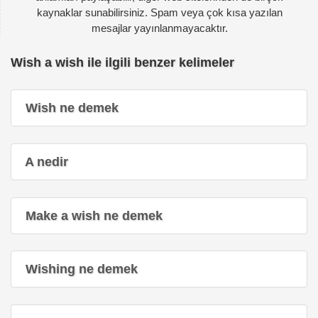
kaynaklar sunabilirsiniz. Spam veya çok kısa yazılan
mesajlar yayınlanmayacaktır.
Wish a wish ile ilgili benzer kelimeler
Wish ne demek
A nedir
Make a wish ne demek
Wishing ne demek