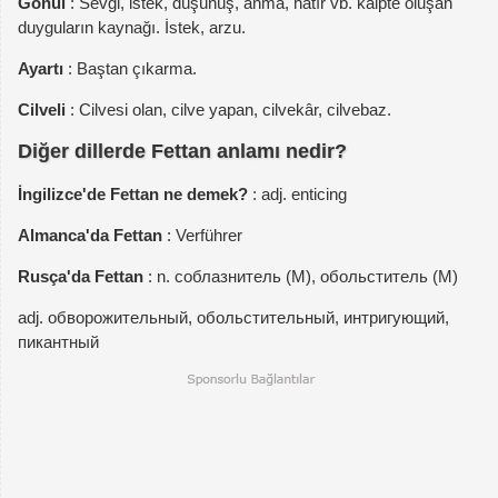
Gönül
: Sevgi, istek, düşünüş, anma, hatır vb. kalpte oluşan
duyguların kaynağı. İstek, arzu.
Ayartı
: Baştan çıkarma.
Cilveli
: Cilvesi olan, cilve yapan, cilvekâr, cilvebaz.
Diğer dillerde Fettan anlamı nedir?
İngilizce'de Fettan ne demek?
: adj. enticing
Almanca'da Fettan
: Verführer
Rusça'da Fettan
: n. соблазнитель (M), обольститель (M)
adj. обворожительный, обольстительный, интригующий,
пикантный