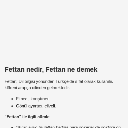
Fettan nedir, Fettan ne demek
Fettan; Dil bilgisi yönünden Türkçe'de sıfat olarak kullanılır.
kökeni arapça dilinden gelmektedir.
Fitneci, karıştırıcı
Gönül
ayartı
cı,
cilveli
.
"Fettan" ile ilgili cümle
"
Avuç avuç bu fettan kadına para dökerler de doktora on