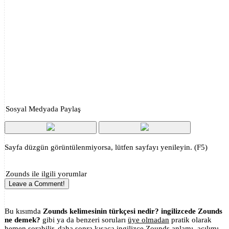
Sosyal Medyada Paylaş
Sayfa düzgün görüntülenmiyorsa, lütfen sayfayı yenileyin. (F5)
Zounds ile ilgili yorumlar
Leave a Comment!
Bu kısımda
Zounds kelimesinin türkçesi nedir? ingilizcede Zounds
ne demek?
gibi ya da benzeri soruları
üye olmadan
pratik olarak
hemen sorabilir, daha sonra kısaca ingilizce Zounds anlamı, açılımı