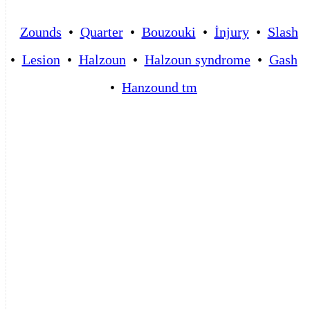
Zounds
•
Quarter
•
Bouzouki
•
İnjury
•
Slash
•
Lesion
•
Halzoun
•
Halzoun syndrome
•
Gash
•
Hanzound tm