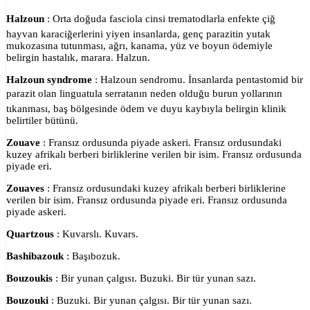
Halzoun
: Orta doğuda fasciola cinsi trematodlarla enfekte çiğ
hayvan karaciğerlerini yiyen insanlarda, genç parazitin yutak
mukozasına tutunması, ağrı, kanama, yüz ve boyun ödemiyle
belirgin hastalık, marara. Halzun.
Halzoun syndrome
: Halzoun sendromu. İnsanlarda pentastomid bir
parazit olan linguatula serratanın neden olduğu burun yollarının
tıkanması, baş bölgesinde ödem ve duyu kaybıyla belirgin klinik
belirtiler bütünü.
Zouave
: Fransız ordusunda piyade askeri. Fransız ordusundaki
kuzey afrikalı berberi birliklerine verilen bir isim. Fransız ordusunda
piyade eri.
Zouaves
: Fransız ordusundaki kuzey afrikalı berberi birliklerine
verilen bir isim. Fransız ordusunda piyade eri. Fransız ordusunda
piyade askeri.
Quartzous
: Kuvarslı. Kuvars.
Bashibazouk
: Başıbozuk.
Bouzoukis
: Bir yunan çalgısı. Buzuki. Bir tür yunan sazı.
Bouzouki
: Buzuki. Bir yunan çalgısı. Bir tür yunan sazı.