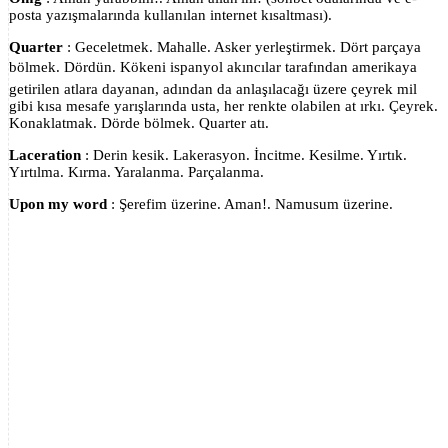
posta yazışmalarında kullanılan internet kısaltması).
Quarter
: Geceletmek. Mahalle. Asker yerleştirmek. Dört parçaya
bölmek. Dördün. Kökeni ispanyol akıncılar tarafından amerikaya
getirilen atlara dayanan, adından da anlaşılacağı üzere çeyrek mil
gibi kısa mesafe yarışlarında usta, her renkte olabilen at ırkı. Çeyrek.
Konaklatmak. Dörde bölmek. Quarter atı.
Laceration
: Derin kesik. Lakerasyon. İncitme. Kesilme. Yırtık.
Yırtılma. Kırma. Yaralanma. Parçalanma.
Upon my word
: Şerefim üzerine. Aman!. Namusum üzerine.