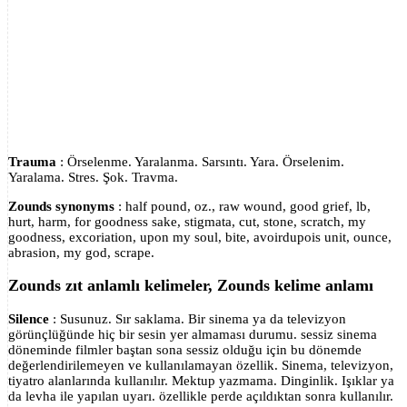
Trauma
: Örselenme. Yaralanma. Sarsıntı. Yara. Örselenim.
Yaralama. Stres. Şok. Travma.
Zounds synonyms
: half pound, oz., raw wound, good grief, lb,
hurt, harm, for goodness sake, stigmata, cut, stone, scratch, my
goodness, excoriation, upon my soul, bite, avoirdupois unit, ounce,
abrasion, my god, scrape.
Zounds zıt anlamlı kelimeler, Zounds kelime anlamı
Silence
: Susunuz. Sır saklama. Bir sinema ya da televizyon
görünçlüğünde hiç bir sesin yer almaması durumu. sessiz sinema
döneminde filmler baştan sona sessiz olduğu için bu dönemde
değerlendirilemeyen ve kullanılamayan özellik. Sinema, televizyon,
tiyatro alanlarında kullanılır. Mektup yazmama. Dinginlik. Işıklar ya
da levha ile yapılan uyarı. özellikle perde açıldıktan sonra kullanılır.