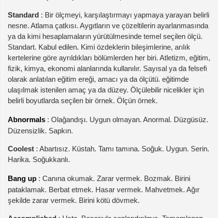
Standard
: Bir ölçmeyi, karşılaştırmayı yapmaya yarayan belirli
nesne. Atlama çatkısı. Aygıtların ve çözeltilerin ayarlanmasında
ya da kimi hesaplamaların yürütülmesinde temel seçilen ölçü.
Standart. Kabul edilen. Kimi özdeklerin bileşimlerine, arılık
kertelerine göre ayrıldıkları bölümlerden her biri. Atletizm, eğitim,
fizik, kimya, ekonomi alanlarında kullanılır. Sayısal ya da felsefi
olarak anlatılan eğitim ereği, amacı ya da ölçütü. eğitimde
ulaşılmak istenilen amaç ya da düzey. Ölçülebilir nicelikler için
belirli boyutlarda seçilen bir örnek. Ölçün örnek.
Abnormals
: Olağandışı. Uygun olmayan. Anormal. Düzgüsüz.
Düzensizlik. Sapkın.
Coolest
: Abartısız. Küstah. Tamı tamına. Soğuk. Uygun. Serin.
Harika. Soğukkanlı.
Bang up
: Canına okumak. Zarar vermek. Bozmak. Birini
pataklamak. Berbat etmek. Hasar vermek. Mahvetmek. Ağır
şekilde zarar vermek. Birini kötü dövmek.