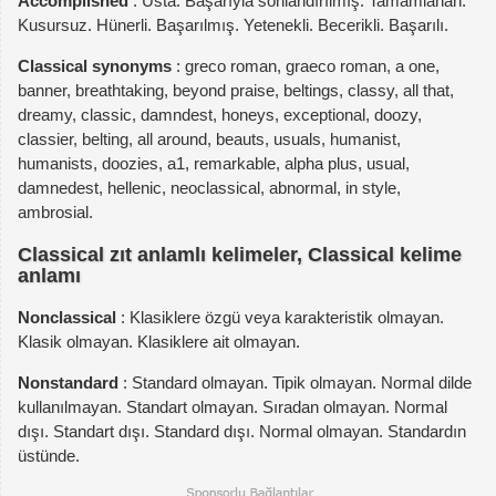
Accomplished
: Usta. Başarıyla sonlandırılmış. Tamamlanan.
Kusursuz. Hünerli. Başarılmış. Yetenekli. Becerikli. Başarılı.
Classical synonyms
: greco roman, graeco roman, a one,
banner, breathtaking, beyond praise, beltings, classy, all that,
dreamy, classic, damndest, honeys, exceptional, doozy,
classier, belting, all around, beauts, usuals, humanist,
humanists, doozies, a1, remarkable, alpha plus, usual,
damnedest, hellenic, neoclassical, abnormal, in style,
ambrosial.
Classical zıt anlamlı kelimeler, Classical kelime
anlamı
Nonclassical
: Klasiklere özgü veya karakteristik olmayan.
Klasik olmayan. Klasiklere ait olmayan.
Nonstandard
: Standard olmayan. Tipik olmayan. Normal dilde
kullanılmayan. Standart olmayan. Sıradan olmayan. Normal
dışı. Standart dışı. Standard dışı. Normal olmayan. Standardın
üstünde.