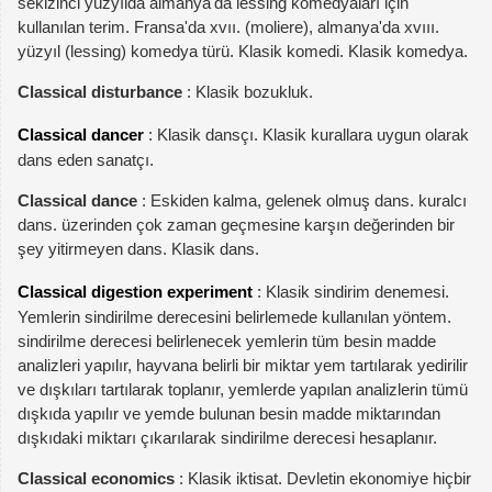
sekizinci yüzyılda almanya'da lessing komedyaları için
kullanılan terim. Fransa'da xvıı. (moliere), almanya'da xvııı.
yüzyıl (lessing) komedya türü. Klasik komedi. Klasik komedya.
Classical disturbance
: Klasik bozukluk.
Classical dancer
: Klasik dansçı. Klasik kurallara uygun olarak
dans eden sanatçı.
Classical dance
: Eskiden kalma, gelenek olmuş dans. kuralcı
dans. üzerinden çok zaman geçmesine karşın değerinden bir
şey yitirmeyen dans. Klasik dans.
Classical digestion experiment
: Klasik sindirim denemesi.
Yemlerin sindirilme derecesini belirlemede kullanılan yöntem.
sindirilme derecesi belirlenecek yemlerin tüm besin madde
analizleri yapılır, hayvana belirli bir miktar yem tartılarak yedirilir
ve dışkıları tartılarak toplanır, yemlerde yapılan analizlerin tümü
dışkıda yapılır ve yemde bulunan besin madde miktarından
dışkıdaki miktarı çıkarılarak sindirilme derecesi hesaplanır.
Classical economics
: Klasik iktisat. Devletin ekonomiye hiçbir