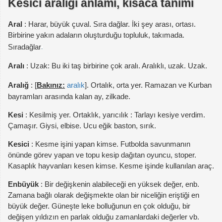
Kesici aralığı anlamı, kısaca tanımı
Aral
: Harar, büyük çuval. Sıra dağlar. İki şey arası, ortası.
Birbirine yakın adaların oluşturduğu topluluk, takımada.
Sıradağlar
Aralı
: Uzak: Bu iki taş birbirine çok aralı. Aralıklı, uzak. Uzak.
Aralığ
: [
Bakınız:
aralık
]. Ortalık, orta yer. Ramazan ve Kurban
bayramları arasında kalan ay, zilkade.
Kesi
: Kesilmiş yer. Ortaklık, yarıcılık : Tarlayı kesiye verdim.
Çamaşır. Giysi, elbise. Ucu eğik baston, sırık.
Kesici
: Kesme işini yapan kimse. Futbolda savunmanın
önünde görev yapan ve topu kesip dağıtan oyuncu, stoper.
Kasaplık hayvanları kesen kimse. Kesme işinde kullanılan araç.
Enbüyük
: Bir değişkenin alabileceği en yüksek değer, enb.
Zamana bağlı olarak değişmekte olan bir niceliğin eriştiği en
büyük değer. Güneşte leke bolluğunun en çok olduğu, bir
değişen yıldızın en parlak olduğu zamanlardaki değerler vb.