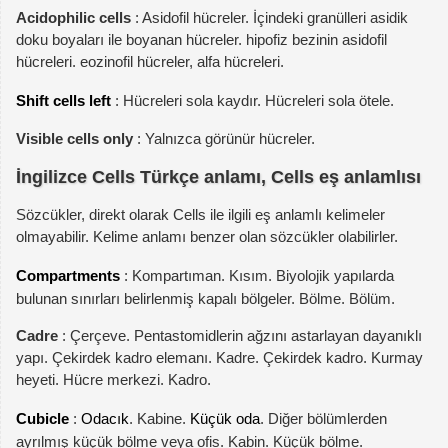
Acidophilic cells
: Asidofil hücreler. İçindeki granülleri asidik
doku boyaları ile boyanan hücreler. hipofiz bezinin asidofil
hücreleri. eozinofil hücreler, alfa hücreleri.
Shift cells left
: Hücreleri sola kaydır. Hücreleri sola ötele.
Visible cells only
: Yalnızca görünür hücreler.
İngilizce Cells Türkçe anlamı, Cells eş anlamlısı
Sözcükler, direkt olarak Cells ile ilgili eş anlamlı kelimeler
olmayabilir. Kelime anlamı benzer olan sözcükler olabilirler.
Compartments
: Kompartıman. Kısım. Biyolojik yapılarda
bulunan sınırları belirlenmiş kapalı bölgeler. Bölme. Bölüm.
Cadre
: Çerçeve. Pentastomidlerin ağzını astarlayan dayanıklı
yapı. Çekirdek kadro elemanı. Kadre. Çekirdek kadro. Kurmay
heyeti. Hücre merkezi. Kadro.
Cubicle
:
Odacık
. Kabine.
Küçük oda
. Diğer bölümlerden
ayrılmış küçük bölme veya ofis. Kabin. Küçük bölme.