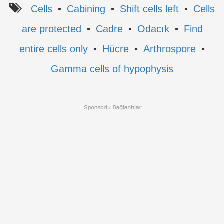
Cells
•
Cabining
•
Shift cells left
•
Cells
are protected
•
Cadre
•
Odacık
•
Find
entire cells only
•
Hücre
•
Arthrospore
•
Gamma cells of hypophysis