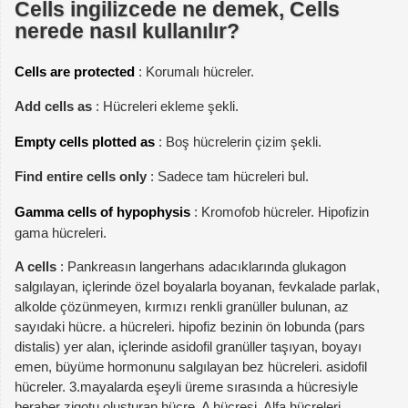
Cells ingilizcede ne demek, Cells
nerede nasıl kullanılır?
Cells are protected
: Korumalı hücreler.
Add cells as
: Hücreleri ekleme şekli.
Empty cells plotted as
: Boş hücrelerin çizim şekli.
Find entire cells only
: Sadece tam hücreleri bul.
Gamma cells of hypophysis
: Kromofob hücreler. Hipofizin
gama hücreleri.
A cells
: Pankreasın langerhans adacıklarında glukagon
salgılayan, içlerinde özel boyalarla boyanan, fevkalade parlak,
alkolde çözünmeyen, kırmızı renkli granüller bulunan, az
sayıdaki hücre. a hücreleri. hipofiz bezinin ön lobunda (pars
distalis) yer alan, içlerinde asidofil granüller taşıyan, boyayı
emen, büyüme hormonunu salgılayan bez hücreleri. asidofil
hücreler. 3.mayalarda eşeyli üreme sırasında a hücresiyle
beraber zigotu oluşturan hücre. A hücresi. Alfa hücreleri.