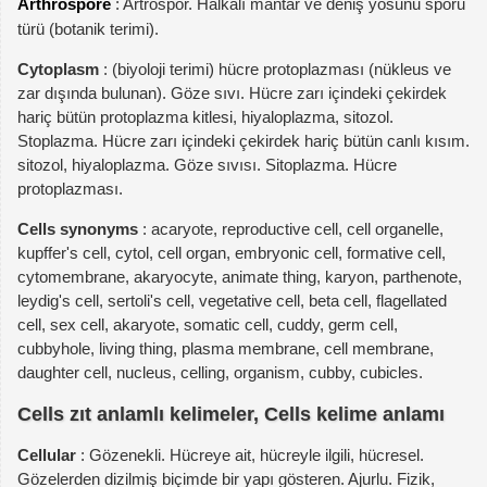
Arthrospore
: Artrospor. Halkalı mantar ve deniş yosunu sporu
türü (botanik terimi).
Cytoplasm
: (biyoloji terimi) hücre protoplazması (nükleus ve
zar dışında bulunan). Göze sıvı. Hücre zarı içindeki çekirdek
hariç bütün protoplazma kitlesi, hiyaloplazma, sitozol.
Stoplazma. Hücre zarı içindeki çekirdek hariç bütün canlı kısım.
sitozol, hiyaloplazma. Göze sıvısı. Sitoplazma. Hücre
protoplazması.
Cells synonyms
: acaryote, reproductive cell, cell organelle,
kupffer's cell, cytol, cell organ, embryonic cell, formative cell,
cytomembrane, akaryocyte, animate thing, karyon, parthenote,
leydig's cell, sertoli's cell, vegetative cell, beta cell, flagellated
cell, sex cell, akaryote, somatic cell, cuddy, germ cell,
cubbyhole, living thing, plasma membrane, cell membrane,
daughter cell, nucleus, celling, organism, cubby, cubicles.
Cells zıt anlamlı kelimeler, Cells kelime anlamı
Cellular
: Gözenekli. Hücreye ait, hücreyle ilgili, hücresel.
Gözelerden dizilmiş biçimde bir yapı gösteren. Ajurlu. Fizik,