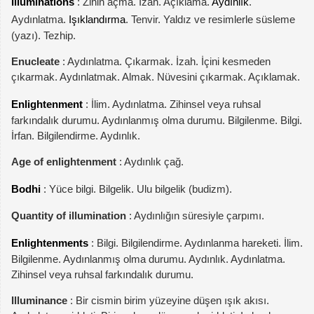
Illuminations
: Zihin açma. İzah. Açıklama.
Aydınlık
.
Aydınlatma.
Işıklandırma
. Tenvir. Yaldız ve resimlerle süsleme
(yazı). Tezhip.
Enucleate
: Aydınlatma. Çıkarmak. İzah. İçini kesmeden
çıkarmak. Aydınlatmak. Almak. Nüvesini çıkarmak. Açıklamak.
Enlightenment
: İlim. Aydınlatma. Zihinsel veya ruhsal
farkındalık durumu. Aydınlanmış olma durumu. Bilgilenme. Bilgi.
İrfan. Bilgilendirme. Aydınlık.
Age of enlightenment
: Aydınlık çağ.
Bodhi
: Yüce bilgi. Bilgelik. Ulu bilgelik (budizm).
Quantity of illumination
: Aydınlığın süresiyle çarpımı.
Enlightenments
: Bilgi. Bilgilendirme. Aydınlanma hareketi. İlim.
Bilgilenme. Aydınlanmış olma durumu. Aydınlık. Aydınlatma.
Zihinsel veya ruhsal farkındalık durumu.
Illuminance
: Bir cismin birim yüzeyine düşen ışık akısı.