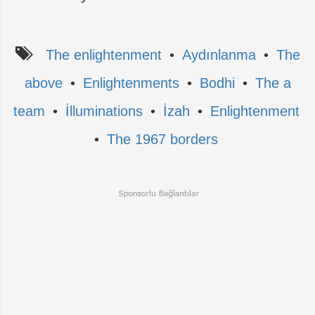
The enlightenment
•
Aydınlanma
•
The
above
•
Enlightenments
•
Bodhi
•
The a
team
•
İlluminations
•
İzah
•
Enlightenment
•
The 1967 borders