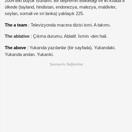
2004'teki büyük tsunami. Bir depremin tetiklediği ve iki kıtada 8
ülkede (tayland, hindistan, endonezya, malezya, maldivler,
seylan, somali ve sri lanka) yaklaşık 225.
The a team
: Televizyonda macera dizisi ismi. A takımı.
The ablative
: Çıkma durumu. Ablatif. İsmin -den hali.
The above
: Yukarıda yazılanlar (bir sayfada). Yukarıdaki.
Yukarıda anılan. Yukarıki.