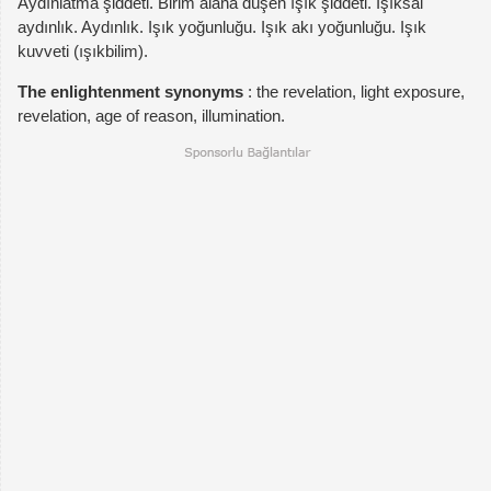
Aydınlatma şiddeti. Birim alana düşen ışık şiddeti. Işıksal
aydınlık. Aydınlık. Işık yoğunluğu. Işık akı yoğunluğu. Işık
kuvveti (ışıkbilim).
The enlightenment synonyms
: the revelation, light exposure,
revelation, age of reason, illumination.