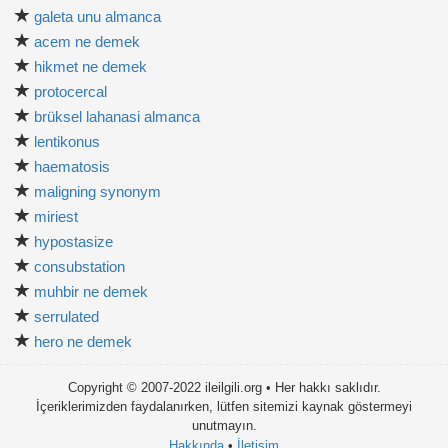
galeta unu almanca
acem ne demek
hikmet ne demek
protocercal
brüksel lahanasi almanca
lentikonus
haematosis
maligning synonym
miriest
hypostasize
consubstation
muhbir ne demek
serrulated
hero ne demek
Copyright © 2007-2022 ileilgili.org • Her hakkı saklıdır.
İçeriklerimizden faydalanırken, lütfen sitemizi kaynak göstermeyi
unutmayın.
Hakkında
•
İletişim