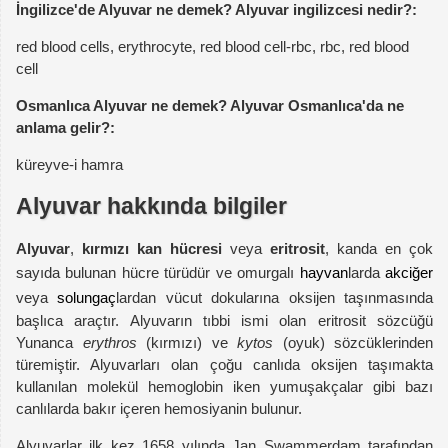
İngilizce'de Alyuvar ne demek? Alyuvar ingilizcesi nedir?:
red blood cells, erythrocyte, red blood cell-rbc, rbc, red blood
cell
Osmanlıca Alyuvar ne demek? Alyuvar Osmanlıca'da ne
anlama gelir?:
küreyve-i hamra
Alyuvar hakkında bilgiler
Alyuvar
,
kırmızı kan hücresi
veya
eritrosit
, kanda en çok
sayıda bulunan hücre türüdür ve omurgalı
hayvan
larda
akciğer
veya
solungaç
lardan vücut dokularına oksijen taşınmasında
başlıca araçtır. Alyuvarın tıbbi ismi olan eritrosit sözcüğü
Yunanca
erythros
(kırmızı) ve
kytos
(oyuk) sözcüklerinden
türemiştir. Alyuvarları olan çoğu canlıda oksijen taşımakta
kullanılan molekül hemoglobin iken yumuşakçalar gibi bazı
canlılarda bakır içeren hemosiyanin bulunur.
Alyuvarlar ilk kez 1658 yılında Jan Swammerdam tarafından