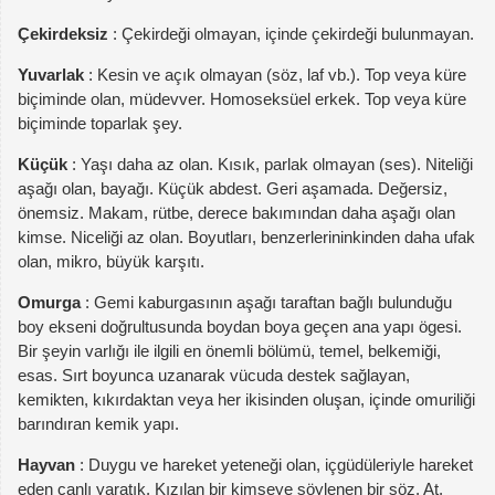
Çekirdeksiz
: Çekirdeği olmayan, içinde çekirdeği bulunmayan.
Yuvarlak
: Kesin ve açık olmayan (söz, laf vb.). Top veya küre
biçiminde olan, müdevver. Homoseksüel erkek. Top veya küre
biçiminde toparlak şey.
Küçük
: Yaşı daha az olan. Kısık, parlak olmayan (ses). Niteliği
aşağı olan, bayağı. Küçük abdest. Geri aşamada. Değersiz,
önemsiz. Makam, rütbe, derece bakımından daha aşağı olan
kimse. Niceliği az olan. Boyutları, benzerlerininkinden daha ufak
olan, mikro, büyük karşıtı.
Omurga
: Gemi kaburgasının aşağı taraftan bağlı bulunduğu
boy ekseni doğrultusunda boydan boya geçen ana yapı ögesi.
Bir şeyin varlığı ile ilgili en önemli bölümü, temel, belkemiği,
esas. Sırt boyunca uzanarak vücuda destek sağlayan,
kemikten, kıkırdaktan veya her ikisinden oluşan, içinde omuriliği
barındıran kemik yapı.
Hayvan
: Duygu ve hareket yeteneği olan, içgüdüleriyle hareket
eden canlı yaratık. Kızılan bir kimseye söylenen bir söz. At,