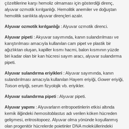
çözeltilerine karşı hemoliz olmaması için gösterdiği direnç,
alyuvar ozmotik kırılganlığı. Hemolitik anemiler ve doğuştan
hemolitik sarılıkta alyuvar dirençleri azalır.
Alyuvar ozmotik kırılganlığı
: Alyuvar ozmotik direnci.
Alyuvar pipeti
: Akyuvar sayımında, kanın sulandırılması ve
karıştırılması amacıyla kullanılan cam pipet ve plastik bir
ağızlıktan oluşan, kapiller kısmı hacmi, balon kısmının yüzde
biri kadar olan bir kan hücresi sayım aracı, alyuvar sulandırma
pipeti.
Alyuvar sulandırma eriyikleri
: Alyuvar sayımında, kanın
sulandırılması amacıyla kullanılan Hayem eriyiği,
Gower
eriyiği,
Toison
eriyiği, serum fizyolojik vb. eriyikler.
Alyuvar sulandırma pipeti
: Alyuvar pipeti.
Alyuvar yapımı
: Alyuvarların eritropoetinlerin etkisi altında
kemik iliğindeki
hemositoblastus
adı verilen köken hücreden
gelişmesi, eritrositopoez. Alyuvar olma yönünde koşullanmış
olan progenitör hücrelerde poietinler DNA moleküllerindeki