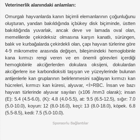
Veterinerlik alanındaki anlamları:
Omurgalı hayvanlarda kanın biçimli elemanlarının çoğunluğunu
oluşturan, yandan bakıldığında içbükey disk biçiminde, üstten
bakıldığında yuvarlak, ancak deve ve lamada oval olan,
memelilerde çekirdeksiz olmasına karşın kanatlı, sürüngen,
balık ve kurbağalarda çekirdekli olan, çapı hayvan türlerine göre
4-9 mikrometre arasında değişen, bileşimindeki hemoglobinle
kana kırmızı rengi veren ve en önemli görevleri içerdiği
hemoglobinle akciğerlerden dokulara oksijeni, dokulardan
akciğerlere ise karbondioksiti taşıyan ve yüzeylerinde bulunan
antijenlerle kan gruplarının belirlenmesini sağlayan kırmızı kan
hücreleri, kırmızı kan küresi, alyuvar, <İ>RBC
. İnsan ve bazı
hayvan türlerinde alyuvar sayıları (x106 /mm3 olarak); insan
(E): 5.4 (4.5-6.0), (K): 4.8 (4.0-5.5), at: 9.5 (6.5-12.5), sığır: 7.0
(5.0-10.0), koyun: 12 (8.0-16.0), keçi: 13 (8.0-18.0), köpek. 6.8
(5.5-8.5), kedi: 7.5 (5.0-10.0).