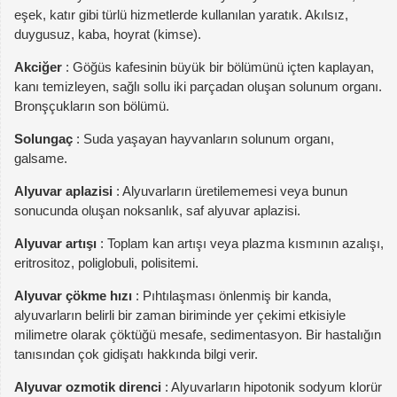
eşek, katır gibi türlü hizmetlerde kullanılan yaratık. Akılsız,
duygusuz, kaba, hoyrat (kimse).
Akciğer
: Göğüs kafesinin büyük bir bölümünü içten kaplayan,
kanı temizleyen, sağlı sollu iki parçadan oluşan solunum organı.
Bronşçukların son bölümü.
Solungaç
: Suda yaşayan hayvanların solunum organı,
galsame.
Alyuvar aplazisi
: Alyuvarların üretilememesi veya bunun
sonucunda oluşan noksanlık, saf alyuvar aplazisi.
Alyuvar artışı
: Toplam kan artışı veya plazma kısmının azalışı,
eritrositoz, poliglobuli, polisitemi.
Alyuvar çökme hızı
: Pıhtılaşması önlenmiş bir kanda,
alyuvarların belirli bir zaman biriminde yer çekimi etkisiyle
milimetre olarak çöktüğü mesafe, sedimentasyon. Bir hastalığın
tanısından çok gidişatı hakkında bilgi verir.
Alyuvar ozmotik direnci
: Alyuvarların hipotonik sodyum klorür