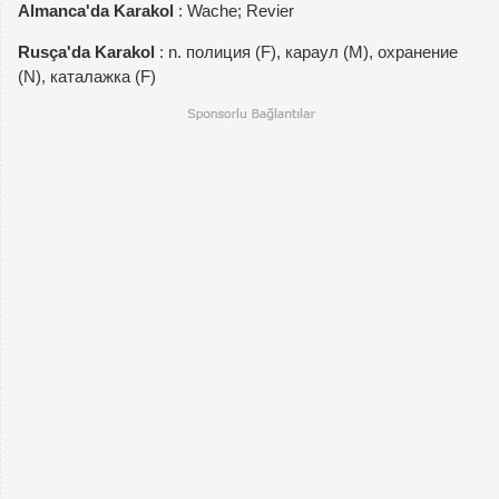
Almanca'da Karakol
: Wache; Revier
Rusça'da Karakol
: n. полиция (F), караул (M), охранение
(N), каталажка (F)