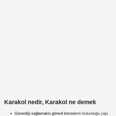
Karakol nedir, Karakol ne demek
Güvenli
ği
sağlamak
la
görevli
kimse
lerin bulunduğu yapı