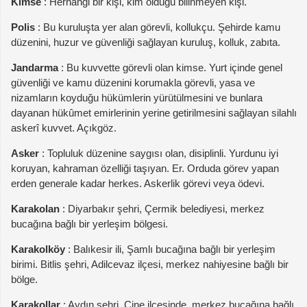
Kimse
: Herhangi bir kişi, kim olduğu bilinmeyen kişi.
Polis
: Bu kuruluşta yer alan görevli, kollukçu. Şehirde kamu
düzenini, huzur ve güvenliği sağlayan kuruluş, kolluk, zabıta.
Jandarma
: Bu kuvvette görevli olan kimse. Yurt içinde genel
güvenliği ve kamu düzenini korumakla görevli, yasa ve
nizamların koyduğu hükümlerin yürütülmesini ve bunlara
dayanan hükûmet emirlerinin yerine getirilmesini sağlayan silahlı
askerî kuvvet. Açıkgöz.
Asker
: Topluluk düzenine saygısı olan, disiplinli. Yurdunu iyi
koruyan, kahraman özelliği taşıyan. Er. Orduda görev yapan
erden generale kadar herkes. Askerlik görevi veya ödevi.
Karakolan
: Diyarbakır şehri, Çermik belediyesi, merkez
bucağına bağlı bir yerleşim bölgesi.
Karakolköy
: Balıkesir ili, Şamlı bucağına bağlı bir yerleşim
birimi. Bitlis şehri, Adilcevaz ilçesi, merkez nahiyesine bağlı bir
bölge.
Karakollar
: Aydın şehri, Çine ilçesinde, merkez bucağına bağlı