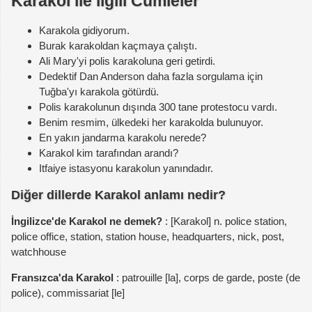
Karakol ile ilgili Cümleler
Karakola gidiyorum.
Burak karakoldan kaçmaya çalıştı.
Ali Mary'yi polis karakoluna geri getirdi.
Dedektif Dan Anderson daha fazla sorgulama için
Tuğba'yı karakola götürdü.
Polis karakolunun dışında 300 tane protestocu vardı.
Benim resmim, ülkedeki her karakolda bulunuyor.
En yakın jandarma karakolu nerede?
Karakol kim tarafından arandı?
Itfaiye istasyonu karakolun yanındadır.
Diğer dillerde Karakol anlamı nedir?
İngilizce'de Karakol ne demek?
: [Karakol] n. police station,
police office, station, station house, headquarters, nick, post,
watchhouse
Fransızca'da Karakol
: patrouille [la], corps de garde, poste (de
police), commissariat [le]